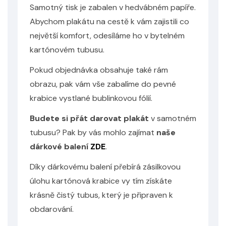
Samotný tisk je zabalen v hedvábném papíře.
Abychom plakátu na cestě k vám zajistili co
největší komfort, odesíláme ho v bytelném
kartónovém tubusu.
Odeslat
Pokud objednávka obsahuje také rám
Powered by chaterimo
obrazu, pak vám vše zabalíme do pevné
krabice vystlané bublinkovou fólií.
Budete si přát darovat plakát
v samotném
tubusu? Pak by vás mohlo zajímat
naše
dárkové balení
ZDE
.
Díky dárkovému balení přebírá zásilkovou
úlohu kartónová krabice vy tím získáte
krásně čistý tubus, který je připraven k
obdarování.