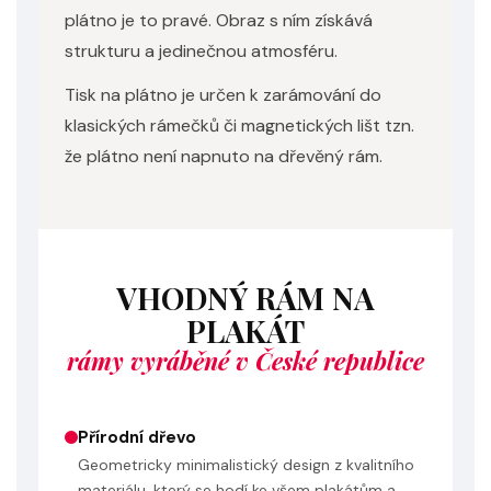
plátno je to pravé. Obraz s ním získává
strukturu a jedinečnou atmosféru.
Tisk na plátno je určen k zarámování do
klasických rámečků či magnetických lišt tzn.
že plátno není napnuto na dřevěný rám.
VHODNÝ RÁM NA
PLAKÁT
rámy vyráběné v České republice
Přírodní dřevo
Geometricky minimalistický design z kvalitního
materiálu, který se hodí ke všem plakátům a