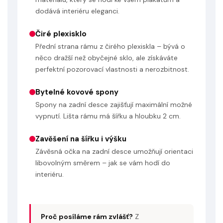
dodává interiéru eleganci.
Čiré plexisklo
Přední strana rámu z čirého plexiskla – bývá o
něco dražší než obyčejné sklo, ale získáváte
perfektní pozorovací vlastnosti a nerozbitnost.
Bytelné kovové spony
Spony na zadní desce zajišťují maximální možné
vypnutí. Lišta rámu má šířku a hloubku 2 cm.
Zavěšení na šířku i výšku
Závěsná očka na zadní desce umožňují orientaci
libovolným směrem – jak se vám hodí do
interiéru.
Proč posíláme rám zvlášť?
Z