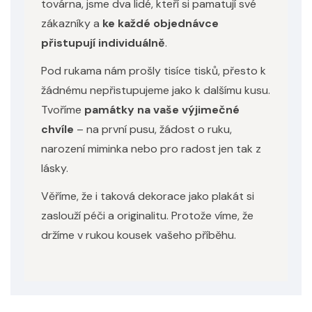
továrna, jsme dva lidé, kteří si pamatují své
zákazníky a
ke každé objednávce
přistupují individuálně
.
Pod rukama nám prošly tisíce tisků, přesto k
žádnému nepřistupujeme jako k dalšímu kusu.
Tvoříme
památky na vaše výjimečné
chvíle
– na první pusu, žádost o ruku,
narození miminka nebo pro radost jen tak z
lásky.
Věříme, že i taková dekorace jako plakát si
zaslouží péči a originalitu. Protože víme, že
držíme v rukou kousek vašeho příběhu.