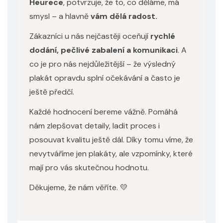
Heurece
, potvrzuje, že to, co děláme, má
smysl – a hlavně
vám dělá radost.
Zákazníci u nás nejčastěji oceňují
rychlé
dodání, pečlivé zabalení a komunikaci
. A
co je pro nás nejdůležitější – že výsledný
plakát opravdu splní očekávání a často je
ještě předčí.
Každé hodnocení bereme vážně. Pomáhá
nám zlepšovat detaily, ladit proces i
posouvat kvalitu ještě dál. Díky tomu víme, že
nevytváříme jen plakáty, ale vzpomínky, které
mají pro vás skutečnou hodnotu.
Děkujeme, že nám věříte. 💛