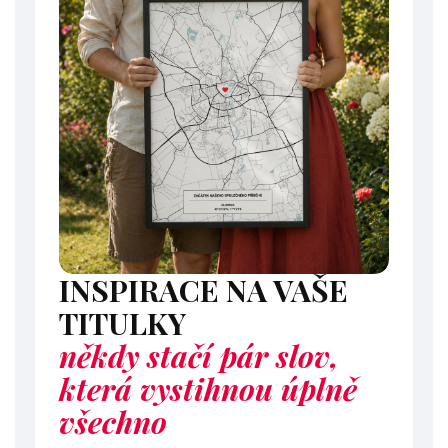
INSPIRACE NA VAŠE
TITULKY
někdy stačí pár slov,
která vystihnou úplně
všechno