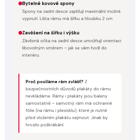
Bytelné kovové spony
Spony na zadní desce zajišťují maximální možné
vypnutí. Lišta rámu má šířku a hloubku 2 cm.
Zavěšení na šířku i výšku
Odeslat
Závěsná očka na zadní desce umožňují orientaci
Powered by chaterimo
libovolným směrem – jak se vám hodí do
interiéru.
Proč posíláme rám zvlášť?
Z
bezpečnostních důvodů plakáty do rámu
nevkládáme. Rámy i plakáty jsou baleny
samostatně – samotný rám má ochranné
fólie (na rámu i plexisklu), které je nutné
před vložením plakátu sejmout. Jinak by
hrozilo poškrábání.