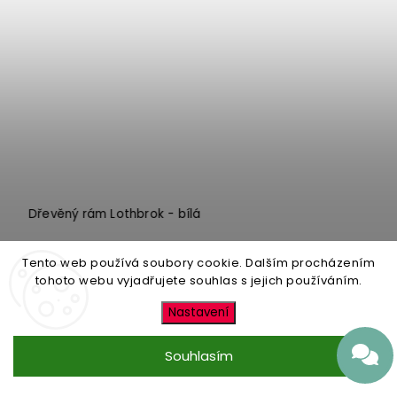
Dřevěný rám Lothbrok - bílá
Skladem
Tento web používá soubory cookie. Dalším procházením
299 Kč
od
o
tohoto webu vyjadřujete souhlas s jejich používáním.
Detail
Nastavení
Souhlasím