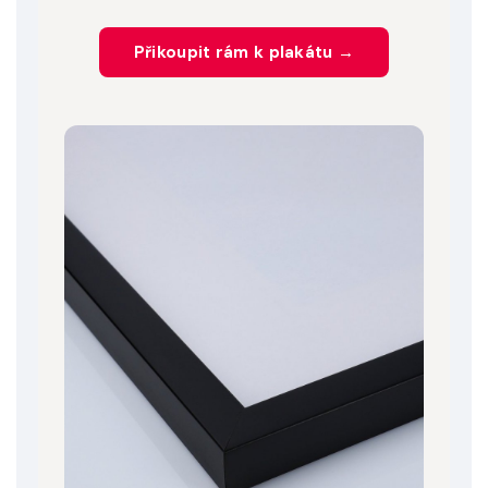
Přikoupit rám k plakátu →