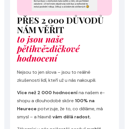
PŘES 2 000 DŮVODŮ
NÁM VĚŘIT
to jsou naše
pětihvězdičkové
hodnocení
Nejsou to jen slova – jsou to reálné
zkušenosti lidí, kteří už u nás nakoupili.
Více než 2 000 hodnocení
na našem e-
shopu a dlouhodobé skóre
100% na
Heurece
potvrzuje, že to, co děláme, má
smysl – a hlavně
vám dělá radost.