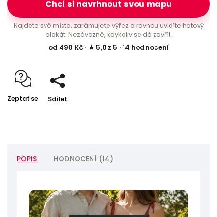
Chci si navrhnout svou mapu
Najdete své místo, zarámujete výřez a rovnou uvidíte hotový
plakát. Nezávazně, kdykoliv se dá zavřít.
od 490 Kč · ★ 5,0 z 5 · 14 hodnocení
Zeptat se
Sdílet
POPIS
HODNOCENÍ (14)