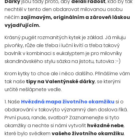
Dárky
jsou tady proto, aby
dělali radost
, kdo by tak
nechtěl v tento den obdarovat milovanou osobu
něčím
zajímavým, originálním a zároveň láskou
vyjadřujícím.
Krásný pugét rozmanitých kytek je základ. Já miluju
pivoňky, růže ale třeba i luční kvítí a třeba takový
bavlník v kombinaci s eukalyptem je pro milovníky
skandinávského stylu sázka na jistotu, tutovka :-)
Krom kytky to chce ale i něco dalšího. Přinášíme vám
tak naše
tipy na Valentýnské dárky
, se kterými
určitě nešlápnete vedle.
1. Naše
Hvězdná mapa životního okamžiku
si o
obdarování v takovýto významný den doslova říká.
První pusa, rande, svatba? Zaznamenejte si tyto
okamžiky a nechte si námi vytvořit
hvězdné nebe
,
které bylo svědkem
vašeho životního okamžiku
.