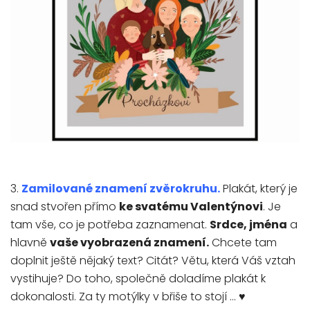
3.
Zamilované znamení zvěrokruhu
.
Plakát, který je
snad stvořen přímo
ke svatému Valentýnovi
. Je
tam vše, co je potřeba zaznamenat.
Srdce, jména
a
hlavně
vaše vyobrazená znamení.
Chcete tam
doplnit ještě nějaký text? Citát? Větu, která Váš vztah
vystihuje? Do toho, společně doladíme plakát k
dokonalosti. Za ty motýlky v břiše to stojí ... ♥