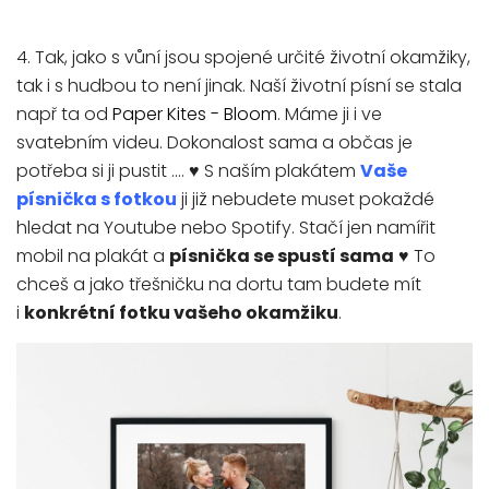
4. Tak, jako s vůní jsou spojené určité životní okamžiky,
tak i s hudbou to není jinak. Naší životní písní se stala
např ta od
Paper Kites - Bloom
. Máme ji i ve
svatebním videu. Dokonalost sama a občas je
potřeba si ji pustit .... ♥ S naším plakátem
Vaše
písnička s fotkou
ji již nebudete muset pokaždé
hledat na Youtube nebo Spotify. Stačí jen namířit
mobil na plakát a
písnička se spustí sama
♥ To
chceš a jako třešničku na dortu tam budete mít
i
konkrétní fotku vašeho okamžiku
.