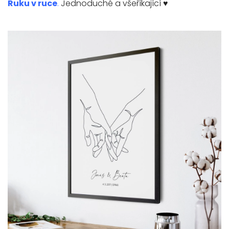
Ruku v ruce
.
Jednoduché a všeříkající ♥