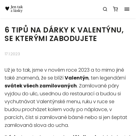
Chatbot Meda
6 TIPŮ NA DÁRKY K VALENTÝNU,
SE KTERÝMI ZABODUJETE
17.1.2023
Už je to tak, jsme v novém roce 2023 a to mimo jiné
také znamená, že se blíží
Valentýn
, ten legendární
svátek všech zamilovaných
. Zamilované páry
vyjdou do ulic, usednou do restaurací a budou si
vychutnávat Valentýnské menu, ruku v ruce se
budou procházet kolem vody po náplavce, v
parcích, číst si zamilované básně nebo si jen šeptat
zamilovaná slova do ucha.