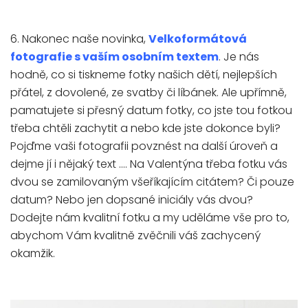
6. Nakonec naše novinka,
Velkoformátová
fotografie s vaším osobním textem
. Je nás
hodně, co si tiskneme fotky našich dětí, nejlepších
přátel, z dovolené, ze svatby či líbánek. Ale upřímně,
pamatujete si přesný datum fotky, co jste tou fotkou
třeba chtěli zachytit a nebo kde jste dokonce byli?
Pojďme vaši fotografii povznést na další úroveň a
dejme jí i nějaký text .... Na Valentýna třeba fotku vás
dvou se zamilovaným všeříkajícím citátem? Či pouze
datum? Nebo jen dopsané iniciály vás dvou?
Dodejte nám kvalitní fotku a my uděláme vše pro to,
abychom Vám kvalitně zvěčnili váš zachycený
okamžik.