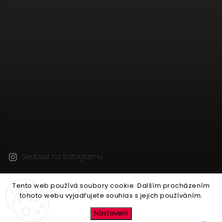
Sledovat na Instagramu
Tento web používá soubory cookie. Dalším procházením
Copyright 2026
Jen tak z lásky
. Všechna práva
tohoto webu vyjadřujete souhlas s jejich používáním.
vyhrazena.
Upravit nastavení cookies
Nastavení