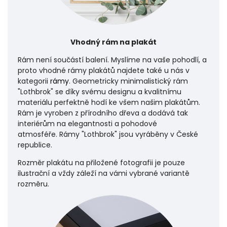
Vhodný rám na plakát
Rám není součástí balení. Myslíme na vaše pohodlí, a
proto vhodné rámy plakátů najdete také u nás v
kategorii
rámy
. Geometricky minimalistický rám
"Lothbrok" se díky svému designu a kvalitnímu
materiálu perfektně hodí ke všem našim plakátům.
Rám je vyroben z přírodního dřeva a dodává tak
interiérům na elegantnosti a pohodové
atmosféře.
Rámy "Lothbrok" jsou vyráběny v České
republice.
Rozměr plakátu na přiložené fotografii je pouze
ilustrační a vždy záleží na vámi vybrané variantě
rozměru.