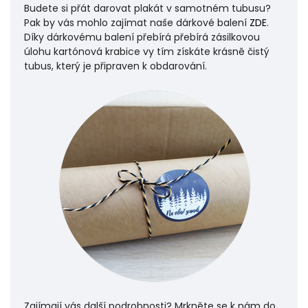
Budete si přát darovat plakát v samotném tubusu?
Pak by vás mohlo zajímat naše dárkové balení
ZDE
.
Odeslat
Díky dárkovému balení přebírá přebírá zásilkovou
Powered by chaterimo
úlohu
kartónová krabice vy tím získáte krásně čistý
tubus, který je připraven k obdarování.
Zajímají vás další podrobnosti? Mrkněte se k nám do