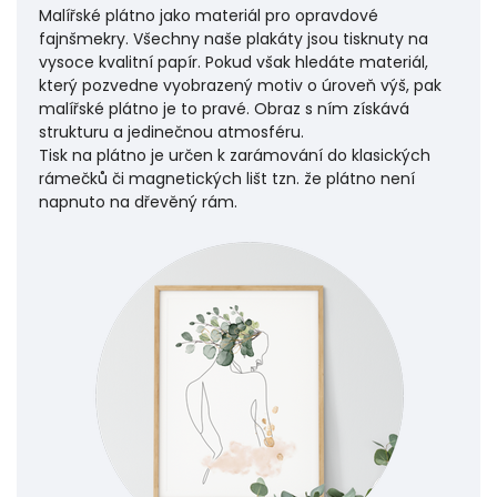
Malířské plátno jako materiál pro opravdové
fajnšmekry. Všechny naše plakáty jsou tisknuty na
vysoce kvalitní papír. Pokud však hledáte materiál,
který pozvedne vyobrazený motiv o úroveň výš, pak
malířské plátno je to pravé. Obraz s ním získává
strukturu a jedinečnou atmosféru.
Tisk na plátno je určen k zarámování do klasických
rámečků či magnetických lišt tzn. že plátno není
napnuto na dřevěný rám.