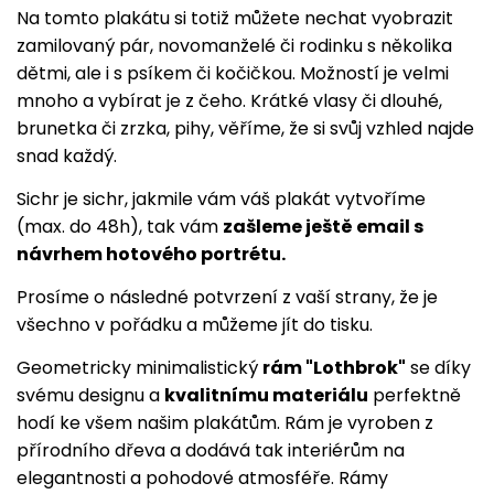
Na tomto plakátu si totiž můžete nechat vyobrazit
zamilovaný pár, novomanželé či rodinku s několika
dětmi, ale i s psíkem či kočičkou. Možností je velmi
mnoho a vybírat je z čeho. Krátké vlasy či dlouhé,
brunetka či zrzka, pihy, věříme, že si svůj vzhled najde
snad každý.
Sichr je sichr, jakmile vám váš plakát vytvoříme
(max. do 48h), tak vám
zašleme ještě email s
návrhem hotového portrétu.
Prosíme o následné potvrzení z vaší strany, že je
všechno v pořádku a můžeme jít do tisku.
Geometricky minimalistický
rám "Lothbrok"
se díky
svému designu a
kvalitnímu materiálu
perfektně
hodí ke všem našim plakátům. Rám je vyroben z
přírodního dřeva a dodává tak interiérům na
elegantnosti a pohodové atmosféře. Rámy