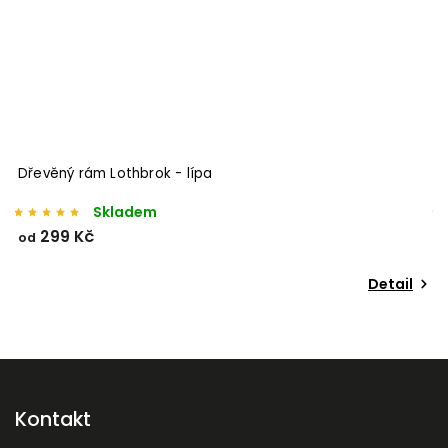
s
Dřevěný rám Lothbrok - lípa
Skladem
299 Kč
od
o
Detail
Kontakt