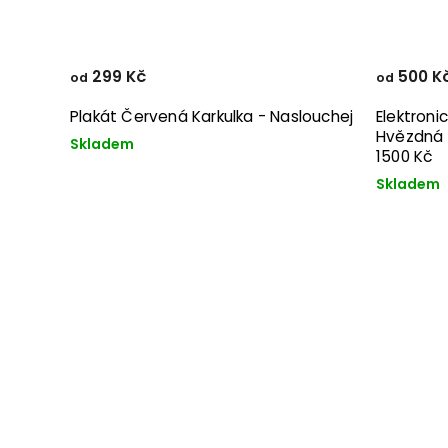
299 Kč
500 K
od
od
Plakát Červená Karkulka - Naslouchej
Elektroni
Hvězdná 
Skladem
1500 Kč
Skladem