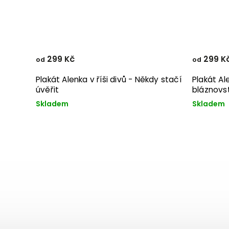
299 Kč
299 K
od
od
Plakát Alenka v říši divů - Někdy stačí
Plakát Al
úvěřit
bláznovs
Skladem
Skladem