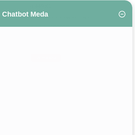
449 Kč
od
Chatbot Meda
Plakát První písmeno jména
Skladem
Hit měsíce