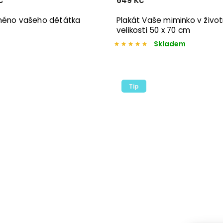
č
649 Kč
méno vašeho děťátka
Plakát Vaše miminko v život
velikosti 50 x 70 cm
Skladem
Tip