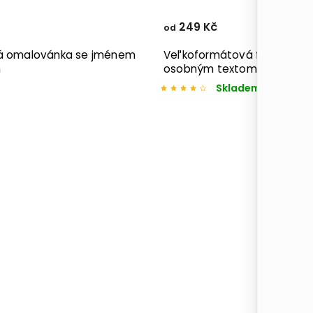
249 Kč
od
á omalovánka se jménem
Veľkoformátová fotografia
m
osobným textom
Skladem