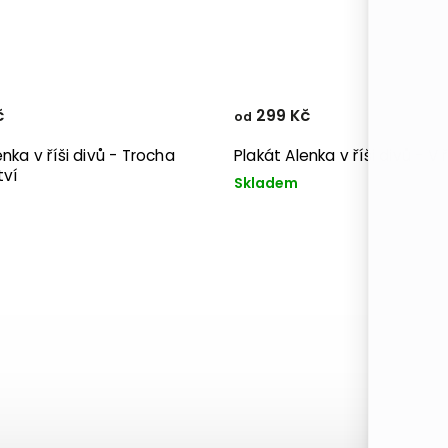
č
299 Kč
od
enka v říši divů - Trocha
Plakát Alenka v říši divů - V ř
tví
Skladem