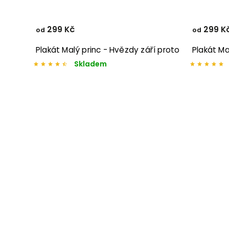
299 Kč
299 K
od
od
Plakát Malý princ - Hvězdy září proto
Plakát Mal
Skladem