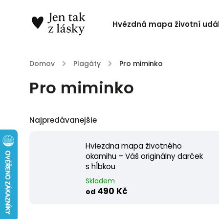
Hvězdná mapa životní udál
Domov
/
Plagáty
/
Pro miminko
Pro miminko
Najpredávanejšie
Hviezdna mapa životného
okamihu – Váš originálny darček
s hĺbkou
Skladem
490 Kč
od