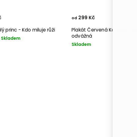
č
299 Kč
od
ý princ - Kdo miluje růži
Plakát Červená Karkulka - 
odvážná
Skladem
Skladem