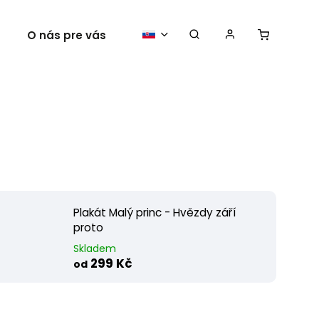
O nás pre vás
Vaše plagáty
Plakát Malý princ - Hvězdy září
proto
Skladem
299 Kč
od