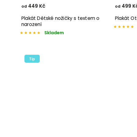
449 Kč
499 K
od
od
Plakát Dětské nožičky s textem o
Plakát Ot
narození
Skladem
Tip