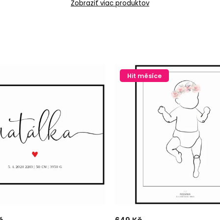
Zobraziť viac produktov
Hit měsíce