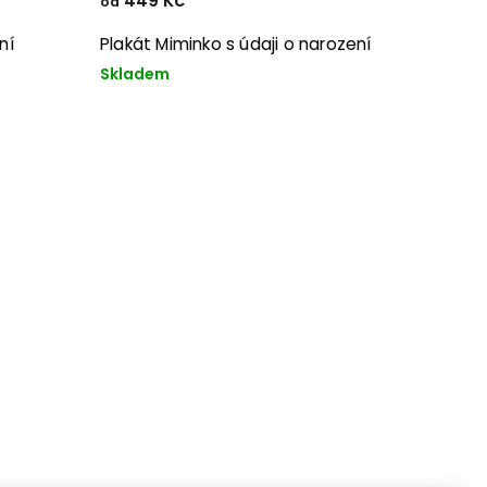
449 Kč
od
ní
Plakát Miminko s údaji o narození
Skladem