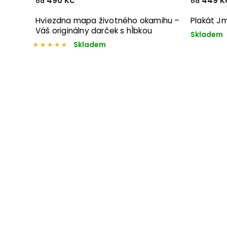
490 Kč
449 K
od
od
Hviezdna mapa životného okamihu –
Plakát J
Váš originálny darček s hĺbkou
Skladem
Skladem