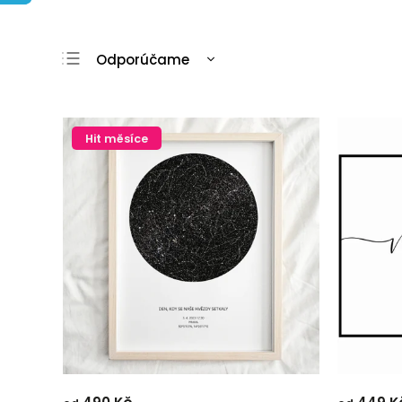
Odporúčame
Najlacnejšie
Najdrahšie
Hit měsíce
Najpredávanejšie
Abecedne