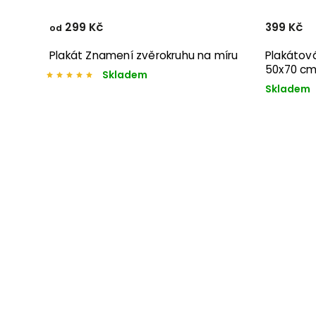
299 Kč
399 Kč
od
Plakát Znamení zvěrokruhu na míru
Plakátov
50x70 c
Skladem
Skladem