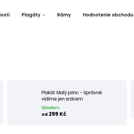
osti
Plagáty
Rámy
Hodnotenie obchodu
Plakát Malý princ - Správně
vidíme jen srdcem
Skladem
299 Kč
od