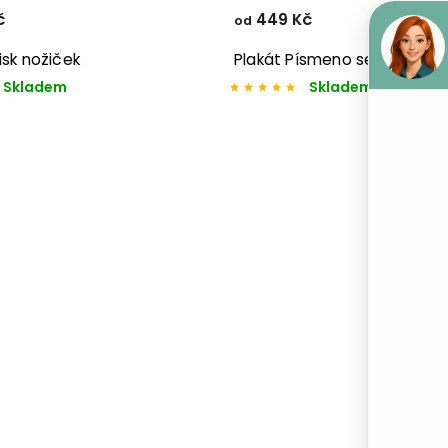
č
449 Kč
od
isk nožiček
Plakát Písmeno se jménem
Skladem
Skladem