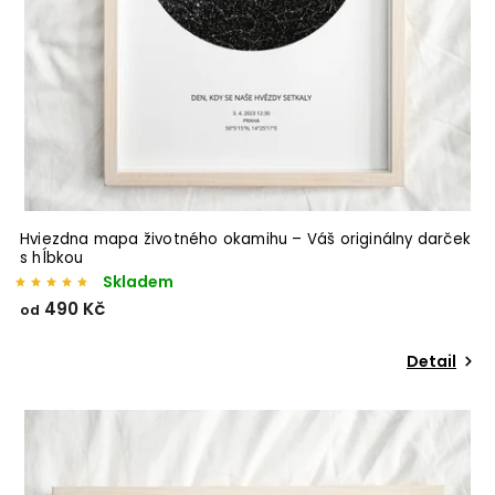
Hviezdna mapa životného okamihu – Váš originálny darček
s hĺbkou
Skladem
490 Kč
od
Detail