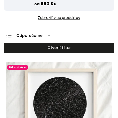
990 Kč
od
Zobraziť viac produktov
Odporúčame
Najlacnejšie
Otvoriť filter
Najdrahšie
Najpredávanejšie
Hit měsíce
Abecedne