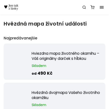
Chatbot Meda
Hvězdná mapa životní události
Najpredávanejšie
Hviezdna mapa životného okamihu –
Váš originálny darček s hĺbkou
Skladem
490 Kč
od
Hvězdná dvojmapa Vašeho životního
okamžiku
Skladem