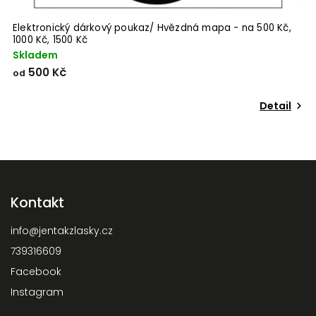
Elektronický dárkový poukaz/ Hvězdná mapa - na 500 Kč,
1000 Kč, 1500 Kč
Skladem
500 Kč
od
Detail
Kontakt
info
@
jentakzlasky.cz
739316609
Odeslat
Facebook
Powered by chaterimo
Instagram