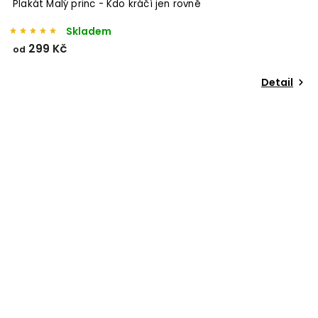
Plakát Malý princ - Kdo kráčí jen rovně
Skladem
299 Kč
od
Detail