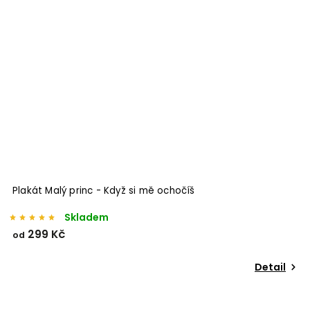
Plakát Malý princ - Když si mě ochočíš
Skladem
299 Kč
od
Detail