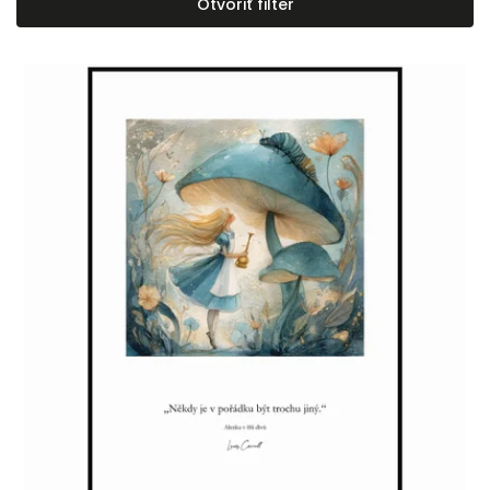
Otvoriť filter
Najdrahšie
Najpredávanejšie
Abecedne