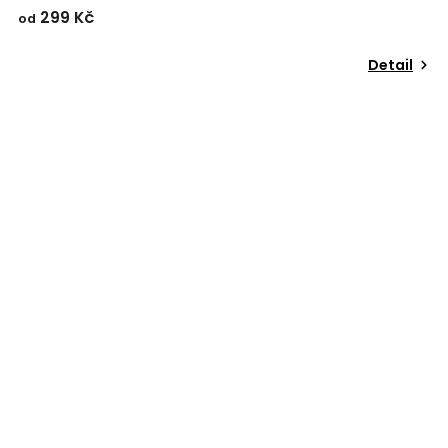
299 Kč
od
Detail