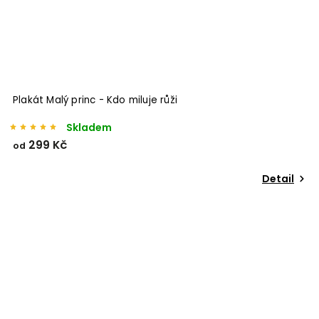
Odeslat
Plakát Malý princ - Kdo miluje růži
Powered by chaterimo
Skladem
299 Kč
od
Detail