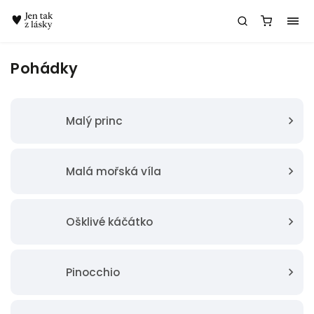
Chatbot Meda
Pohádky
Malý princ
Malá mořská víla
Ošklivé káčátko
Pinocchio