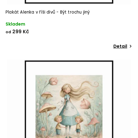
Plakát Alenka v říši divů - Být trochu jiný
Skladem
299 Kč
od
Detail