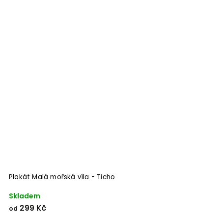
Plakát Malá mořská víla - Ticho
Skladem
299 Kč
od