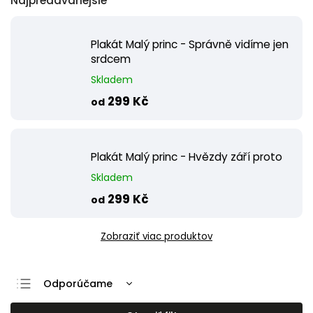
Najpredávanejšie
Plakát Malý princ - Správně vidíme jen
srdcem
Skladem
299 Kč
od
Plakát Malý princ - Hvězdy září proto
Skladem
299 Kč
od
Zobraziť viac produktov
Odporúčame
Najlacnejšie