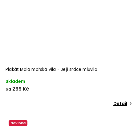
Plakát Malá mořská víla - Její srdce mluvilo
Skladem
299 Kč
od
Detail
Novinka