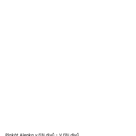
Plakát Alenka v říši divů - V říši divů