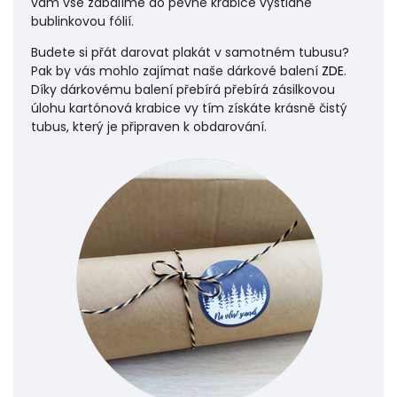
vám vše zabalíme do pevné krabice vystlané
bublinkovou fólií.
Budete si přát darovat plakát v samotném tubusu?
Pak by vás mohlo zajímat naše dárkové balení
ZDE
.
Díky dárkovému balení přebírá přebírá zásilkovou
úlohu
kartónová krabice vy tím získáte krásně čistý
tubus, který je připraven k obdarování.