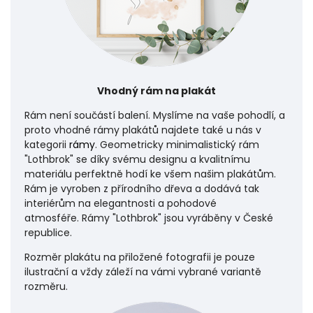
Vhodný rám na plakát
Rám není součástí balení. Myslíme na vaše pohodlí, a
proto vhodné rámy plakátů najdete také u nás v
kategorii
rámy
. Geometricky minimalistický rám
"Lothbrok" se díky svému designu a kvalitnímu
materiálu perfektně hodí ke všem našim plakátům.
Rám je vyroben z přírodního dřeva a dodává tak
interiérům na elegantnosti a pohodové
atmosféře.
Rámy "Lothbrok" jsou vyráběny v České
republice.
Rozměr plakátu na přiložené fotografii je pouze
ilustrační a vždy záleží na vámi vybrané variantě
rozměru.