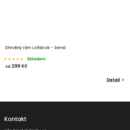
ek
Dřevěný rám Lothbrok - černá
Skladem
299 Kč
od
o
Detail
Kontakt