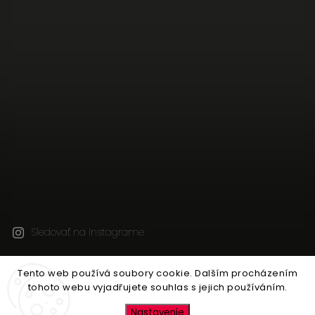
Sledovať na Instagrame
Tento web používá soubory cookie. Dalším procházením
Copyright 2026
JEN TAK Z LÁSKY
. Všetky práva
tohoto webu vyjadřujete souhlas s jejich používáním.
vyhradené.
Upraviť nastavenie cookies
Nastavenie