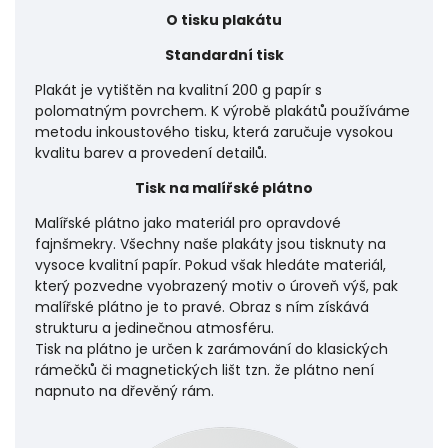
O tisku plakátu
Standardní tisk
Plakát je vytištěn na kvalitní 200 g papír s
polomatným povrchem. K výrobě plakátů používáme
metodu inkoustového tisku, která zaručuje vysokou
kvalitu barev a provedení detailů.
Tisk na malířské plátno
Malířské plátno jako materiál pro opravdové
fajnšmekry. Všechny naše plakáty jsou tisknuty na
vysoce kvalitní papír. Pokud však hledáte materiál,
který pozvedne vyobrazený motiv o úroveň výš, pak
malířské plátno je to pravé. Obraz s ním získává
strukturu a jedinečnou atmosféru.
Tisk na plátno je určen k zarámování do klasických
rámečků či magnetických lišt tzn. že plátno není
napnuto na dřevěný rám.