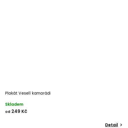
Odeslat
Powered by chaterimo
Plakát Veselí kamarádi
Skladem
249 Kč
od
Detail