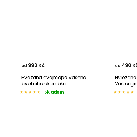
990 Kč
490 K
od
od
Hvězdná dvojmapa Vašeho
Hviezdna
životního okamžiku
Váš origi
Skladem