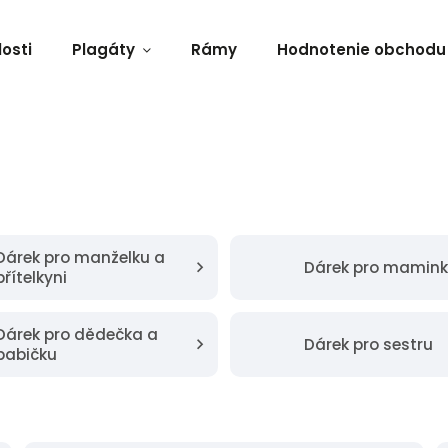
osti
Plagáty
Rámy
Hodnotenie obchodu
Dárek pro manželku a
Dárek pro mamin
přítelkyni
Dárek pro dědečka a
Dárek pro sestru
babičku