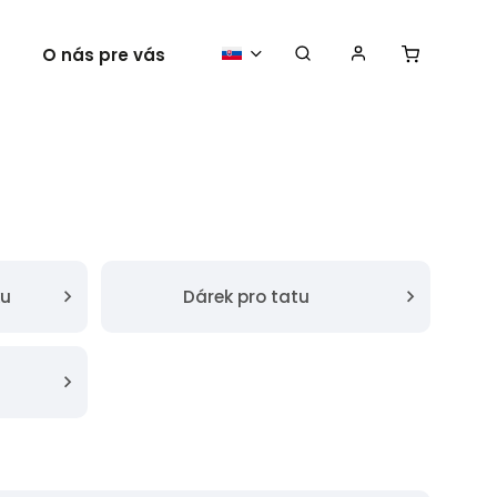
O nás pre vás
Vaše plagáty
ku
Dárek pro tatu