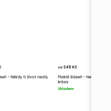
č
249 Kč
od
seň - Někdy ti život nedá,
Plakát Báseň - Nekonečná 
krása
Skladem