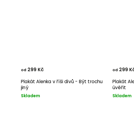
299 Kč
299 K
od
od
Plakát Alenka v říši divů - Být trochu
Plakát Al
jiný
úvěřit
Skladem
Skladem