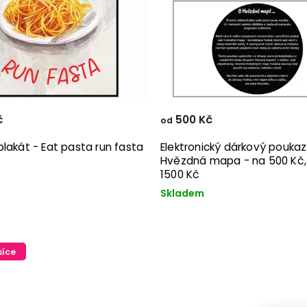
č
500 Kč
od
lakát - Eat pasta run fasta
Elektronický dárkový poukaz
Hvězdná mapa - na 500 Kč, 
1500 Kč
Skladem
síce