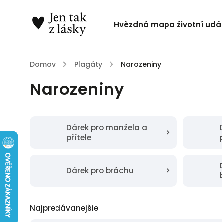
Hvězdná mapa životní udál
Domov
/
Plagáty
/
Narozeniny
Narozeniny
Dárek pro manžela a
přítele
Dárek pro bráchu
Najpredávanejšie