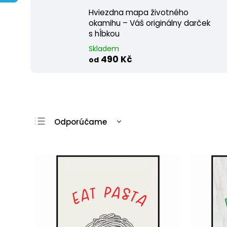
Hviezdna mapa životného
okamihu – Váš originálny darček
s hĺbkou
Skladem
490 Kč
od
Odporúčame
Najlacnejšie
Najdrahšie
Najpredávanejšie
Abecedne