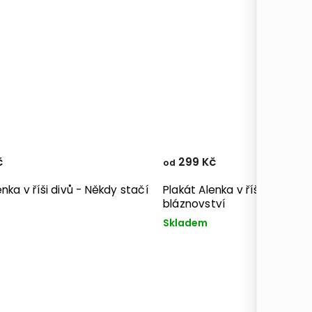
č
299 Kč
od
enka v říši divů - Někdy stačí
Plakát Alenka v říši divů - T
bláznovství
Skladem