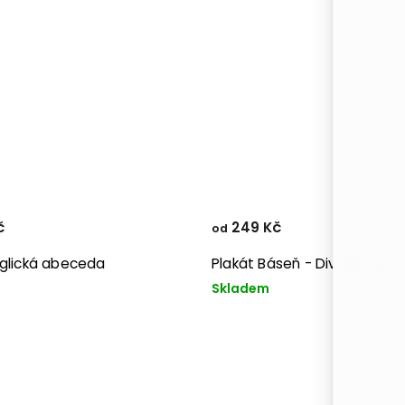
č
249 Kč
od
nglická abeceda
Plakát Báseň - Divoké rty
Skladem