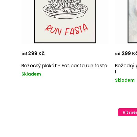
299 Kč
299 K
od
od
Bežecký plakát - Eat pasta run fasta
Bežecký p
I
Skladem
Skladem
Hit mě