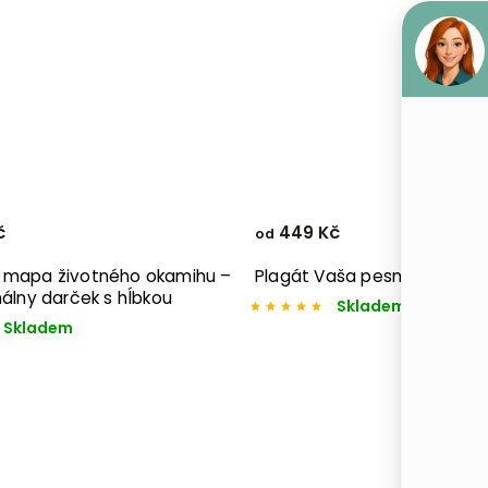
č
449 Kč
od
 mapa životného okamihu –
Plagát Vaša pesnička s fot
nálny darček s hĺbkou
Skladem
Skladem