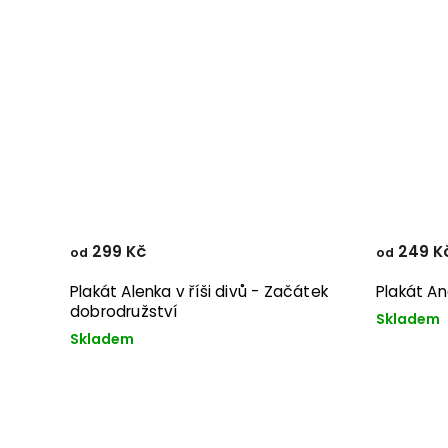
299 Kč
249 K
od
od
Plakát Alenka v říši divů - Začátek
Plakát A
dobrodružství
Skladem
Skladem