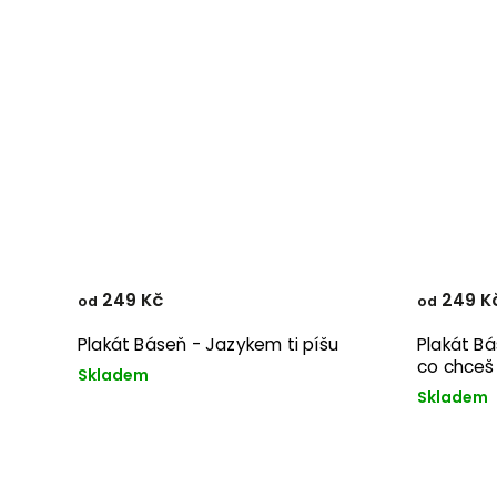
249 Kč
249 K
od
od
Plakát Báseň - Jazykem ti píšu
Plakát Bá
co chceš
Skladem
Skladem