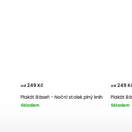
249 Kč
249 K
od
od
Plakát Báseň - Noční stolek plný knih
Plakát Bá
Skladem
Skladem