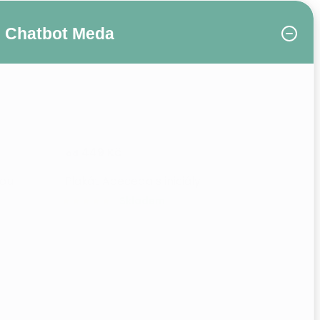
Chatbot Meda
449 Kč
od
kou
Plakát Abeceda s iniciály
Skladem