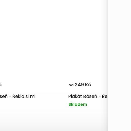
č
249 Kč
od
seň - Řekla si mi
Plakát Báseň - Řekla si mi
Skladem