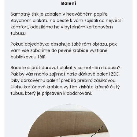
Balení
Samotný tisk je zabalen v hedvábném papíře.
Abychom plakátu na cestě k vám zajistili co největší
komfort, odesíláme ho v bytelném kartónovém
tubusu.
Pokud objednávka obsahuje také rám obrazu, pak
vám vše zabalíme do pevné krabice vystlané
bublinkovou fólií.
Budete si přát darovat plakát v samotném tubusu?
Pak by vás mohlo zajímat naše dárkové balení
ZDE
.
Díky dárkovému balení přebírá přebírá zásilkovou
úlohu
kartónová krabice vy tím získáte krásně čistý
tubus, který je připraven k obdarování.