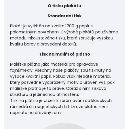
O tisku plakátu
Standardní tisk
Plakát je vytištěn na kvalitní 200 g papír s
polomatným povrchem. K výrobě plakátů používáme
metodu inkoustového tisku, která zaručuje vysokou
kvalitu barev a provedení detailů.
Tisk na malířské plátno
Malířské plátno jako materiál pro opravdové
fajnšmekry. Všechny naše plakáty jsou tisknuty na
vysoce kvalitní papír. Pokud však hledáte materiál,
který pozvedne vyobrazený motiv o úroveň výš, pak
malířské plátno je to pravé. Obraz s ním získává
strukturu a jedinečnou atmosféru.
Tisk na plátno je určen k zarámování do klasických
rámečků či magnetických lišt tzn. že plátno není
napnuto na dřevěný rám.