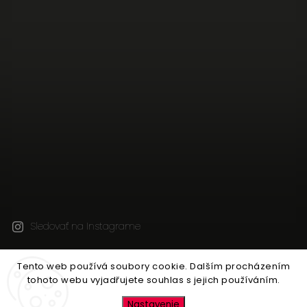
Sledovať na Instagrame
Tento web používá soubory cookie. Dalším procházením
Copyright 2026
JEN TAK Z LÁSKY
. Všetky práva
tohoto webu vyjadřujete souhlas s jejich používáním.
vyhradené.
Upraviť nastavenie cookies
Nastavenie