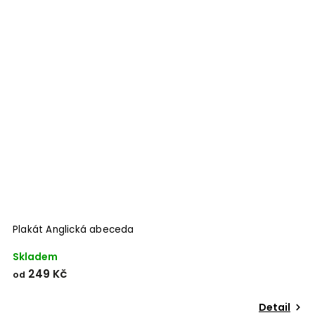
Odeslat
Powered by chaterimo
Plakát Anglická abeceda
P
Skladem
S
249 Kč
od
o
Detail