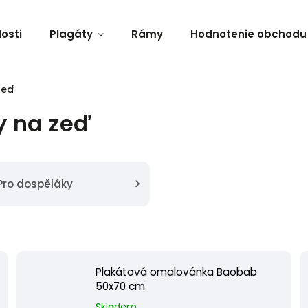
osti
Plagáty
Rámy
Hodnotenie obchodu
zeď
 na zeď
Pro dospěláky
Plakátová omalovánka Baobab
50x70 cm
Skladem