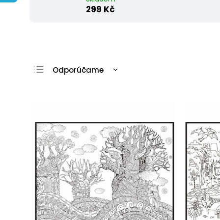
299 Kč
Odporúčame
Najlacnejšie
Najdrahšie
Najpredávanejšie
Abecedne