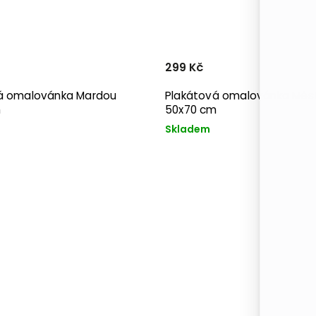
299 Kč
á omalovánka Mardou
Plakátová omalovánka Měs
m
50x70 cm
Skladem