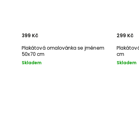
399 Kč
299 Kč
Plakátová omalovánka se jménem
Plakátov
50x70 cm
cm
Skladem
Skladem