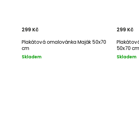
299 Kč
299 Kč
Plakátová omalovánka Maják 50x70
Plakátov
cm
50x70 c
Skladem
Skladem