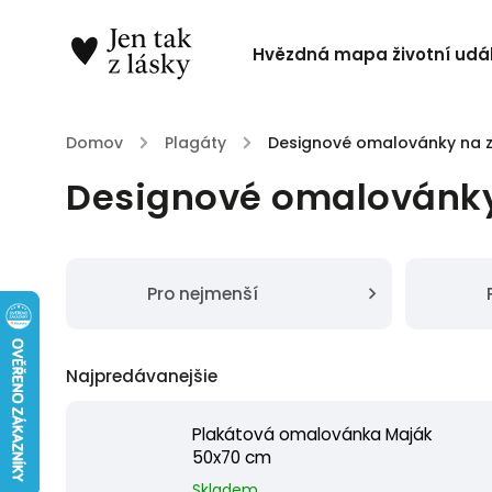
Hvězdná mapa životní udál
Domov
/
Plagáty
/
Designové omalovánky na 
Designové omalovánky
Pro nejmenší
Najpredávanejšie
Plakátová omalovánka Maják
50x70 cm
Skladem