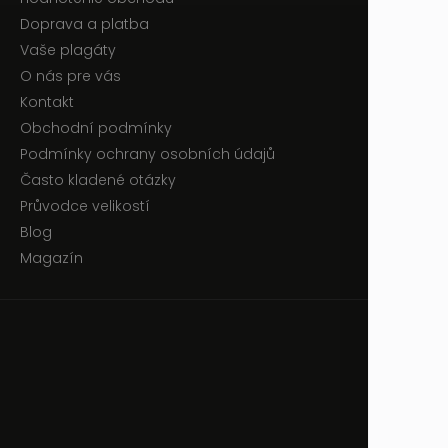
Doprava a platba
Vaše plagáty
O nás pre vás
Kontakt
Obchodní podmínky
Podmínky ochrany osobních údajů
Často kladené otázky
Průvodce velikostí
Blog
Magazín