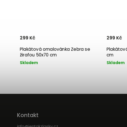
299 Kč
299 Kč
Plakátová omalovánka Zebra se
Plakátov
žirafou 50x70 cm
cm
Skladem
Skladem
Kontakt
info
@
jentakzlasky.cz