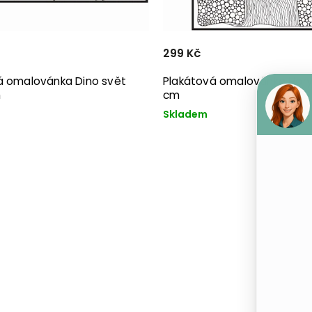
299 Kč
á omalovánka Dino svět
Plakátová omalovánka Hory
m
cm
Skladem