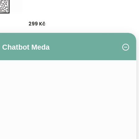
299 Kč
 50x70
Plakátová omalovánka Krajina 50x70
cm
Chatbot Meda
Skladem