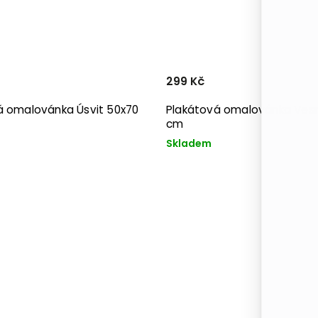
299 Kč
á omalovánka Úsvit 50x70
Plakátová omalovánka Ves
cm
Skladem