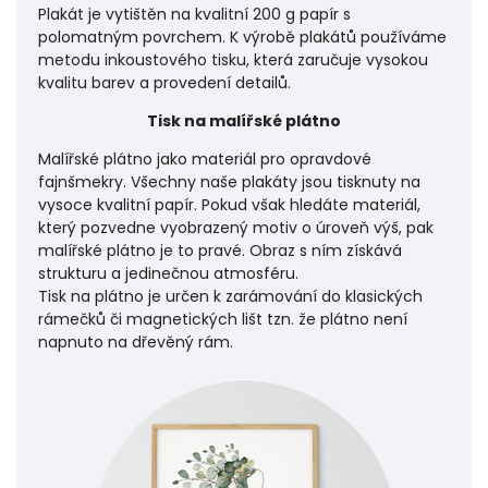
Plakát je vytištěn na kvalitní 200 g papír s
polomatným povrchem. K výrobě plakátů používáme
metodu inkoustového tisku, která zaručuje vysokou
kvalitu barev a provedení detailů.
Tisk na malířské plátno
Malířské plátno jako materiál pro opravdové
fajnšmekry. Všechny naše plakáty jsou tisknuty na
vysoce kvalitní papír. Pokud však hledáte materiál,
který pozvedne vyobrazený motiv o úroveň výš, pak
malířské plátno je to pravé. Obraz s ním získává
strukturu a jedinečnou atmosféru.
Tisk na plátno je určen k zarámování do klasických
rámečků či magnetických lišt tzn. že plátno není
napnuto na dřevěný rám.