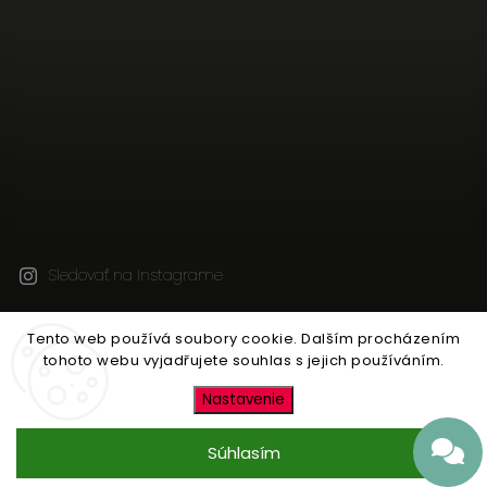
Sledovať na Instagrame
Tento web používá soubory cookie. Dalším procházením
Copyright 2026
JEN TAK Z LÁSKY
. Všetky práva
tohoto webu vyjadřujete souhlas s jejich používáním.
vyhradené.
Upraviť nastavenie cookies
Nastavenie
Vytvořil
Shoptet
| Design
Shoptak.cz
Súhlasím