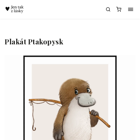
Chatbot Meda
Plakát Ptakopysk