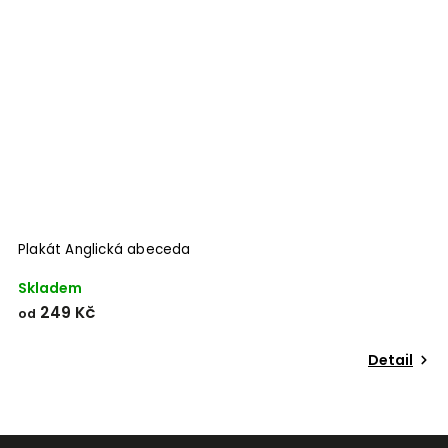
Odeslat
Powered by chaterimo
Plakát Anglická abeceda
P
Skladem
S
249 Kč
od
o
Detail