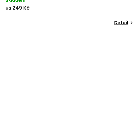
Skladem
249 Kč
od
Detail
Odeslat
Powered by chaterimo