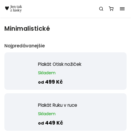
Chatbot Meda
Minimalistické
Najpredávanejšie
Plakát Otisk nožiček
Skladem
499 Kč
od
Plakát Ruku v ruce
Skladem
449 Kč
od