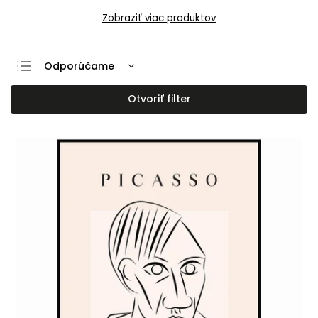
Zobraziť viac produktov
Odporúčame
Najlacnejšie
Otvoriť filter
Najdrahšie
Najpredávanejšie
Abecedne