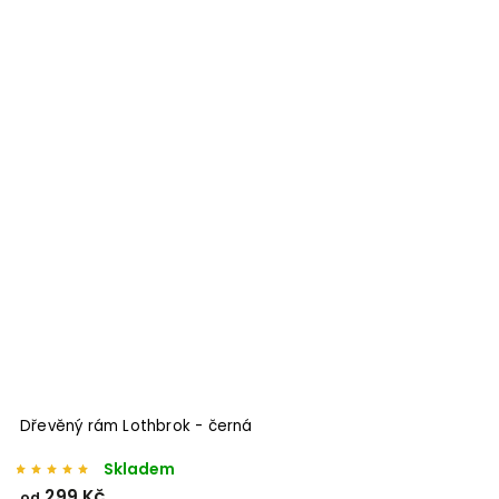
Odeslat
Powered by chaterimo
Dřevěný rám Lothbrok - černá
Skladem
299 Kč
od