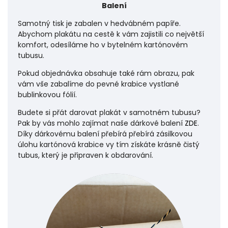
Balení
Samotný tisk je zabalen v hedvábném papíře.
Abychom plakátu na cestě k vám zajistili co největší
komfort, odesíláme ho v bytelném kartónovém
tubusu.
Pokud objednávka obsahuje také rám obrazu, pak
vám vše zabalíme do pevné krabice vystlané
bublinkovou fólií.
Budete si přát darovat plakát v samotném tubusu?
Pak by vás mohlo zajímat naše dárkové balení
ZDE
.
Díky dárkovému balení přebírá přebírá zásilkovou
úlohu
kartónová krabice vy tím získáte krásně čistý
tubus, který je připraven k obdarování.