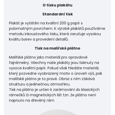
O tisku plakátu
Standardní tisk
Plakát je vytištěn na kvalitní 200 g papír s
polomatným povrchem. K výrobě plakátů používáme
metodu inkoustového tisku, která zaručuje vysokou
kvalitu barev a provedení detailů.
Tisk na malířské plátno
Malířské plátno jako materiál pro opravdové
fajnšmekry. Všechny naše plakáty jsou tisknuty na
vysoce kvalitní papír. Pokud však hledáte materiál,
který pozvedne vyobrazený motiv o úroveň výš, pak
malířské plátno je to pravé. Obraz s ním získává
strukturu a jedinečnou atmosféru.
Tisk na plátno je určen k zarámování do klasických
rámečků či magnetických lišt tzn. že plátno není
napnuto na dřevěný rám.