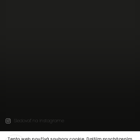
Sledovať na Instagrame
Tento web používá soubory cookie. Dalším procházením
Copyright 2026
JEN TAK Z LÁSKY
. Všetky práva