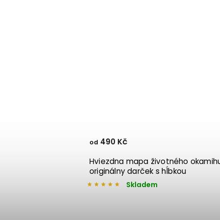
490 Kč
od
 rám Lothbrok - černá
Hviezdna mapa životného okamihu
originálny darček s hĺbkou
Skladem