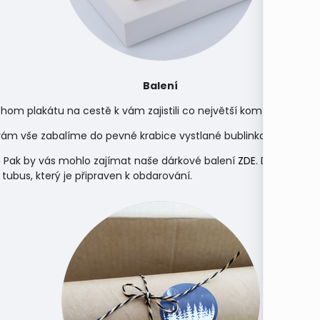
Balení
hom plakátu na cestě k vám zajistili co největší komfort, odes
m vše zabalíme do pevné krabice vystlané bublinkovou fólií.
 Pak by vás mohlo zajímat naše dárkové balení
ZDE
. Díky dárko
 tubus, který je připraven k obdarování.