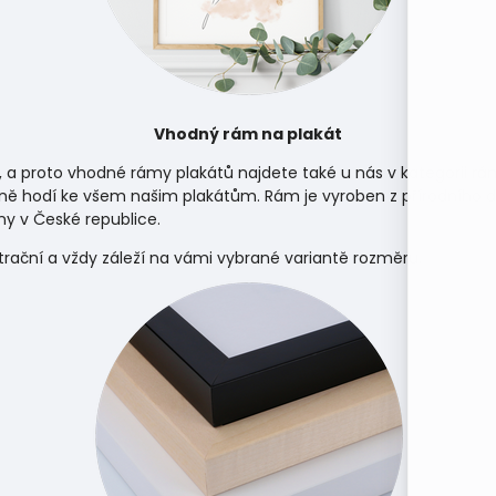
Vhodný rám na plakát
, a proto vhodné rámy plakátů najdete také u nás v kategorii
rá
ně hodí ke všem našim plakátům. Rám je vyroben z přírodního d
y v České republice.
strační a vždy záleží na vámi vybrané variantě rozměru.