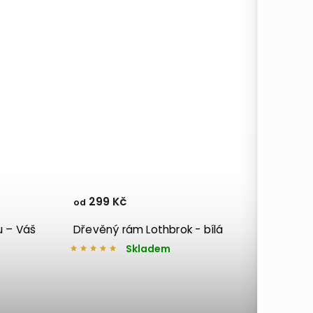
299 Kč
od
 – Váš
Dřevěný rám Lothbrok - bílá
Skladem