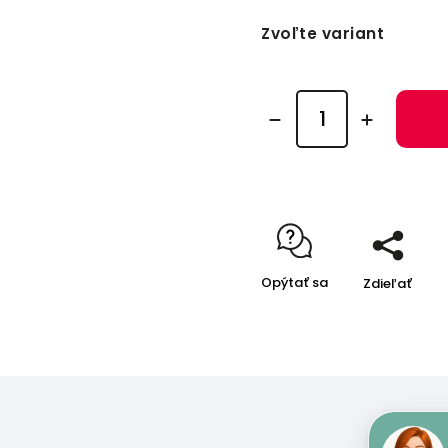
Zvoľte variant
Opýtať sa
Zdieľať