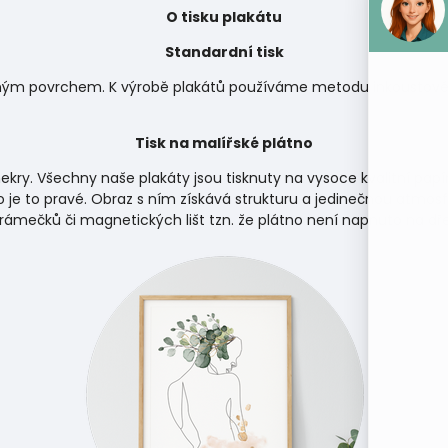
O tisku plakátu
Standardní tisk
matným povrchem. K výrobě plakátů používáme metodu inkoustového
Tisk na malířské plátno
ekry. Všechny naše plakáty jsou tisknuty na vysoce kvalitní papí
 je to pravé. Obraz s ním získává strukturu a jedinečnou atmosf
 rámečků či magnetických lišt tzn. že plátno není napnuto na d