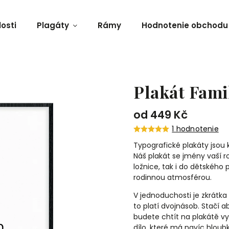
osti
Plagáty
Rámy
Hodnotenie obchodu
Plakát Fami
od
449 Kč
1 hodnotenie
Typografické plakáty jsou
Náš plakát se jmény vaší 
ložnice, tak i do dětského 
rodinnou atmosférou.
V jednoduchosti je zkrátka 
to platí dvojnásob. Stačí a
budete chtít na plakátě v
dílo, které má navíc hloub