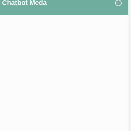
Chatbot Meda
 tisku, která zaručuje vysokou kvalitu barev a
r. Pokud však hledáte materiál, který pozvedne
éru.
řevěný rám.