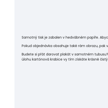
Samotný tisk je zabalen v hedvábném papíře. Abyc
Pokud objednávka obsahuje také rám obrazu, pak vá
Budete si přát darovat plakát v samotném tubusu?
úlohu
kartónová krabice vy tím získáte krásně čistý