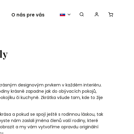
O nás pre vás
Vaše plagáty
ly
 krásným designovým prvkem v každém interiéru.
rodiny krásně zapadne jak do obývacích pokojů,
pokojíku či kuchyně. Zkrátka všude tam, kde to žije
krása a pokud se spojí ještě s rodinnou láskou, tak
byste nám zaslali jména členů vaší rodiny, které
yobrazit a my vám vytvoříme opravdu originální
ku.