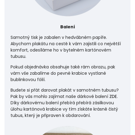
Balení
Samotný tisk je zabalen v hedvábném papíře.
Abychom plakátu na cestě k vám zajistili co největší
komfort, odesíláme ho v bytelném kartónovém
tubusu.
Pokud objednávka obsahuje také rám obrazu, pak
vám vše zabalíme do pevné krabice vystlané
bublinkovou fólií.
Budete si přát darovat plakát v samotném tubusu?
Pak by vás mohlo zajímat naše dárkové balení
ZDE
.
Díky dárkovému balení přebírá přebírá zásilkovou
úlohu
kartónová krabice vy tím získáte krásně čistý
tubus, který je připraven k obdarování.