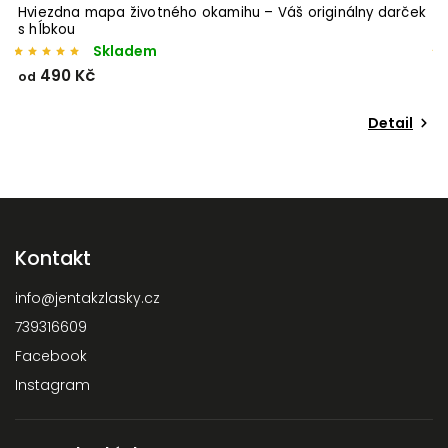
Hviezdna mapa životného okamihu – Váš originálny darček
s hĺbkou
Skladem
490 Kč
od
o
Detail
Kontakt
info
@
jentakzlasky.cz
739316609
Facebook
Instagram