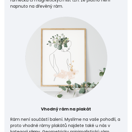
rámečků či magnetických lišt tzn. že plátno není
napnuto na dřevěný rám.
Vhodný rám na plakát
Rám není součástí balení. Myslíme na vaše pohodlí, a
proto vhodné rámy plakátů najdete také u nás v
kategorii
rámy
. Geometricky minimalistický rám