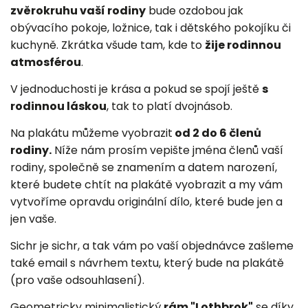
zvěrokruhu vaší rodiny
bude ozdobou jak
obývacího pokoje, ložnice, tak i dětského pokojíku či
kuchyně. Zkrátka všude tam, kde to
žije rodinnou
atmosférou
.
V jednoduchosti je krása a pokud se spojí ještě
s
rodinnou láskou
, tak to platí dvojnásob.
Na plakátu můžeme vyobrazit
od 2 do 6 členů
rodiny.
Níže nám prosím vepište jména členů vaší
rodiny, společně se znamením a datem narození,
které budete chtít na plakátě vyobrazit a my vám
vytvoříme opravdu originální dílo, které bude jen a
jen vaše.
Sichr je sichr, a tak vám po vaší objednávce zašleme
také email s návrhem textu, který bude na plakátě
(pro vaše odsouhlasení).
Geometricky minimalistický
rám "Lothbrok"
se díky