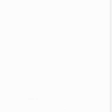
 tisku, která zaručuje vysokou kvalitu barev a
r. Pokud však hledáte materiál, který pozvedne
éru.
řevěný rám.