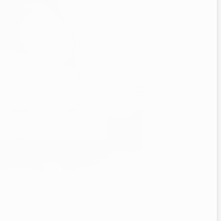
my
. Geometricky minimalistický rám "Lothbrok" se
řeva a dodává tak interiérům na elegantnosti a