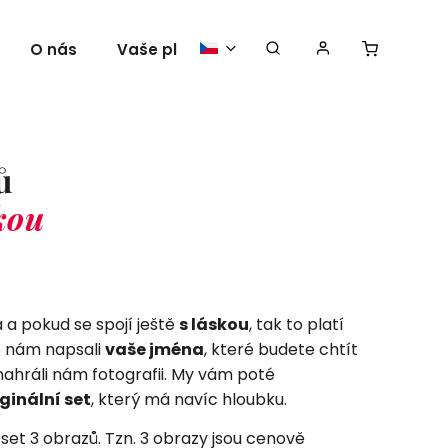
O nás
Vaše plakáty
ů
kou
a a pokud se spojí ještě
s láskou
, tak to platí
e nám napsali
vaše jména
, které budete chtít
nahráli nám fotografii. My vám poté
ginální set
, který má navíc hloubku.
et 3 obrazů. Tzn. 3 obrazy jsou cenově