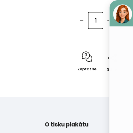
Zeptat se
Sdílet
O tisku plakátu