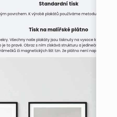
Standardní tisk
matným povrchem. K výrobě plakátů používáme metodu inkoustového
Tisk na malířské plátno
ekry. Všechny naše plakáty jsou tisknuty na vysoce kvalitní papí
 je to pravé. Obraz s ním získává strukturu a jedinečnou atmosf
 rámečků či magnetických lišt tzn. že plátno není napnuto na d