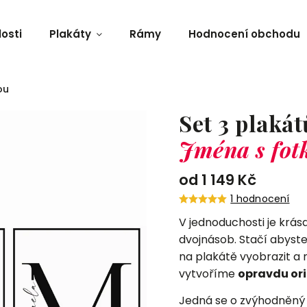
osti
Plakáty
Rámy
Hodnocení obchodu
ou
Set 3 plakát
Jména s fot
od
1 149 Kč
1 hodnocení
V jednoduchosti je krás
dvojnásob. Stačí abyst
na plakátě vyobrazit a 
vytvoříme
opravdu ori
Jedná se o zvýhodněný s