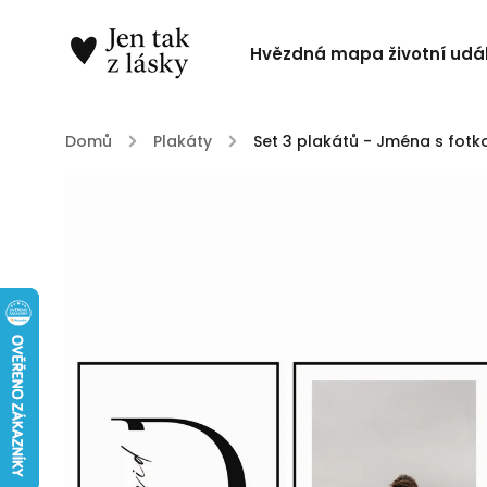
Hvězdná mapa životní udál
Domů
/
Plakáty
/
Set 3 plakátů - Jména s fotk