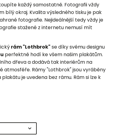
akoupíte každý samostatně.
Fotografii vždy
 bílý okraj.
Kvalita výsledného tisku je pak
nahrané fotografie. Nejideálnější tedy vždy je
otografie stažené z internetu nemusí mít
tický
rám "Lothbrok"
se díky svému designu
lu
perfektně hodí ke všem našim plakátům.
dního dřeva a dodává tak interiérům na
é atmosféře. Rámy "Lothbrok" jsou vyráběny
 plakátu je uvedena bez rámu. Rám si lze k