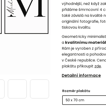
výhodnější, než když z
přidáme šmrncovní 4 cm
také závislá na kvalitě 
originální fotografie, f
tiskovou kvalitu.
Geometricky minimalis
a
kvalitnímu materiá
Rám je vyroben z příro
elegantnosti a pohodov
v České republice. Cena
plakátu přikoupit
zde
.
Detailní informace
Rozměr plakátu