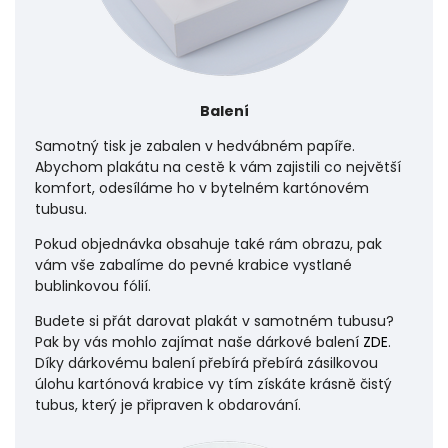
Balení
Samotný tisk je zabalen v hedvábném papíře.
Abychom plakátu na cestě k vám zajistili co největší
komfort, odesíláme ho v bytelném kartónovém
tubusu.
Pokud objednávka obsahuje také rám obrazu, pak
vám vše zabalíme do pevné krabice vystlané
bublinkovou fólií.
Budete si přát darovat plakát v samotném tubusu?
Pak by vás mohlo zajímat naše dárkové balení
ZDE
.
Díky dárkovému balení přebírá přebírá zásilkovou
úlohu
kartónová krabice vy tím získáte krásně čistý
tubus, který je připraven k obdarování.