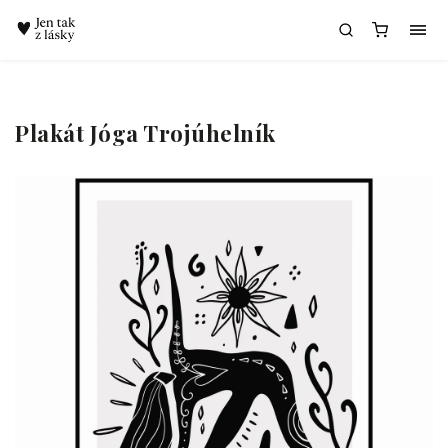
Chatbot Meda
Plakát Jóga Trojúhelník