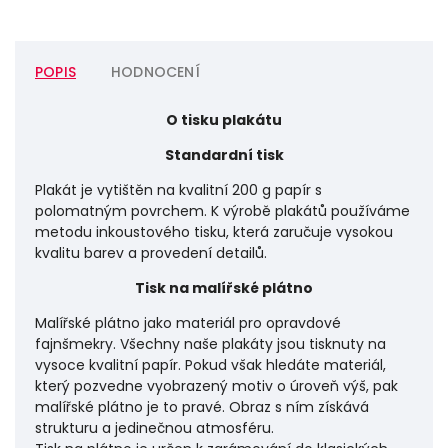
POPIS
HODNOCENÍ
O tisku plakátu
Standardní tisk
Plakát je vytištěn na kvalitní 200 g papír s
polomatným povrchem. K výrobě plakátů používáme
metodu inkoustového tisku, která zaručuje vysokou
kvalitu barev a provedení detailů.
Tisk na malířské plátno
Malířské plátno jako materiál pro opravdové
fajnšmekry. Všechny naše plakáty jsou tisknuty na
vysoce kvalitní papír. Pokud však hledáte materiál,
který pozvedne vyobrazený motiv o úroveň výš, pak
malířské plátno je to pravé. Obraz s ním získává
strukturu a jedinečnou atmosféru.