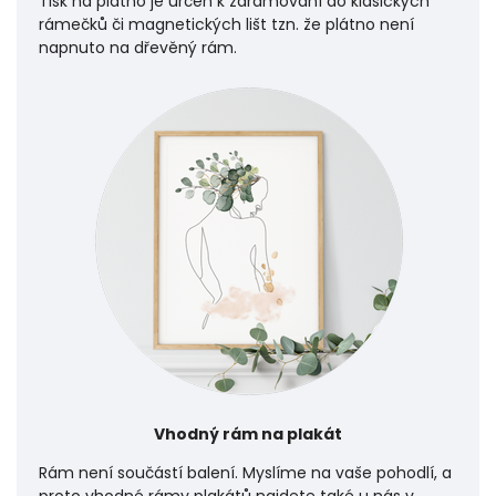
Tisk na plátno je určen k zarámování do klasických
rámečků či magnetických lišt tzn. že plátno není
napnuto na dřevěný rám.
Vhodný rám na plakát
Rám není součástí balení. Myslíme na vaše pohodlí, a
proto vhodné rámy plakátů najdete také u nás v