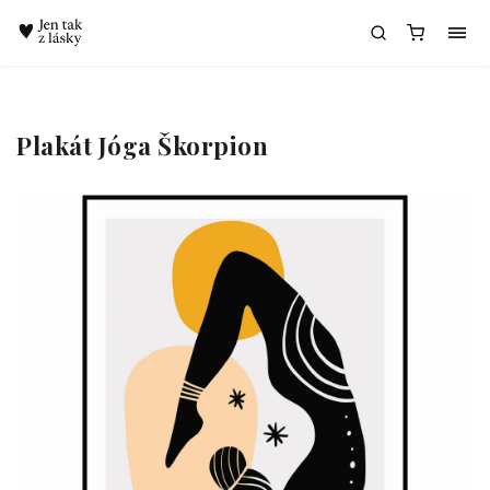
Chatbot Meda
Plakát Jóga Škorpion