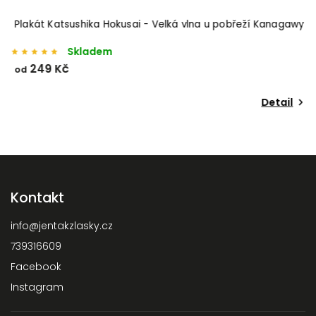
Plakát Katsushika Hokusai - Velká vlna u pobřeží Kanagawy
Skladem
249 Kč
od
Detail
Kontakt
info
@
jentakzlasky.cz
739316609
Facebook
Instagram