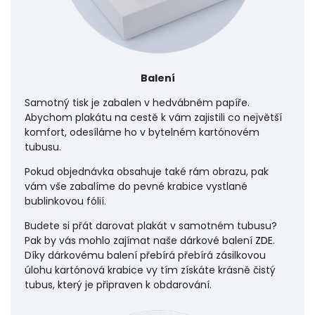
Balení
Samotný tisk je zabalen v hedvábném papíře.
Abychom plakátu na cestě k vám zajistili co největší
komfort, odesíláme ho v bytelném kartónovém
tubusu.
Pokud objednávka obsahuje také rám obrazu, pak
vám vše zabalíme do pevné krabice vystlané
bublinkovou fólií.
Budete si přát darovat plakát v samotném tubusu?
Pak by vás mohlo zajímat naše dárkové balení
ZDE
.
Díky dárkovému balení přebírá přebírá zásilkovou
úlohu
kartónová krabice vy tím získáte krásně čistý
tubus, který je připraven k obdarování.