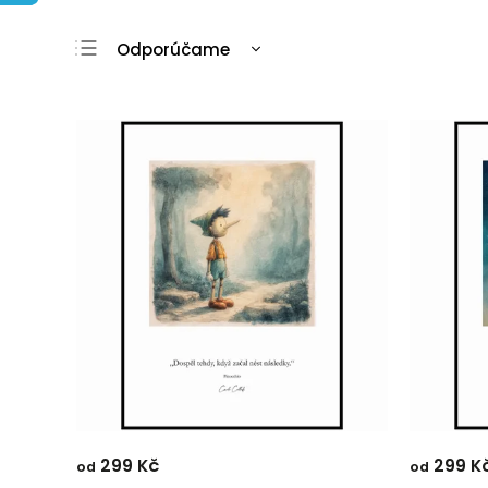
Odporúčame
Najlacnejšie
Najdrahšie
Najpredávanejšie
Abecedne
299 Kč
299 K
od
od