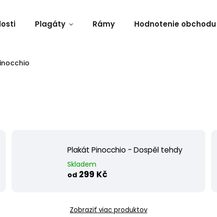
osti
Plagáty
Rámy
Hodnotenie obchodu
inocchio
Plakát Pinocchio - Dospěl tehdy
Skladem
299 Kč
od
Zobraziť viac produktov