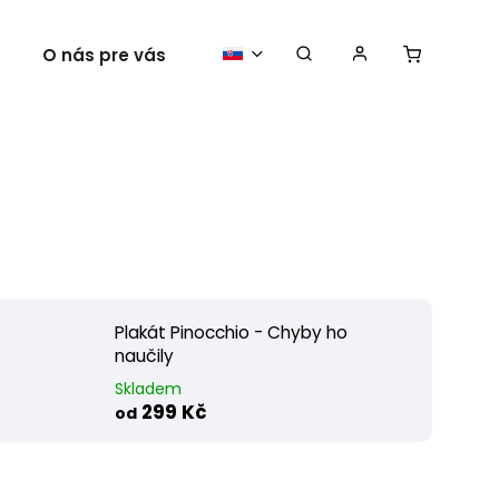
O nás pre vás
Vaše plagáty
Plakát Pinocchio - Chyby ho
naučily
Skladem
299 Kč
od