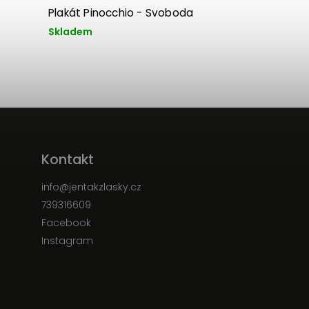
Plakát Pinocchio - Svoboda
Skladem
Kontakt
info
@
jentakzlasky.cz
739316609
Facebook
Instagram