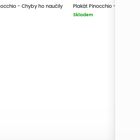
nocchio - Chyby ho naučily
Plakát Pinocchio - Kdo lže 
Skladem