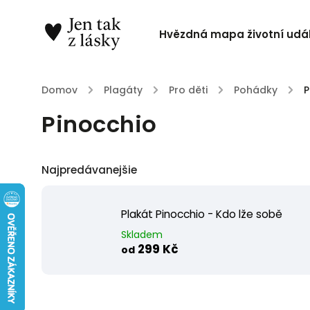
Hvězdná mapa životní udál
Domov
/
Plagáty
/
Pro děti
/
Pohádky
/
P
Pinocchio
Najpredávanejšie
Plakát Pinocchio - Kdo lže sobě
Skladem
299 Kč
od