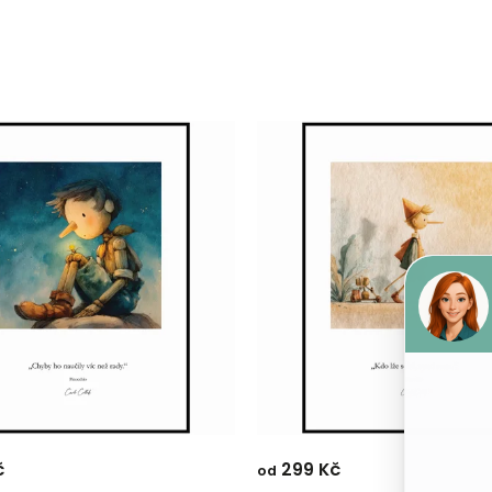
č
299 Kč
od