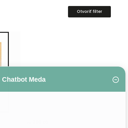
Otvoriť filter
Chatbot Meda
299 Kč
od