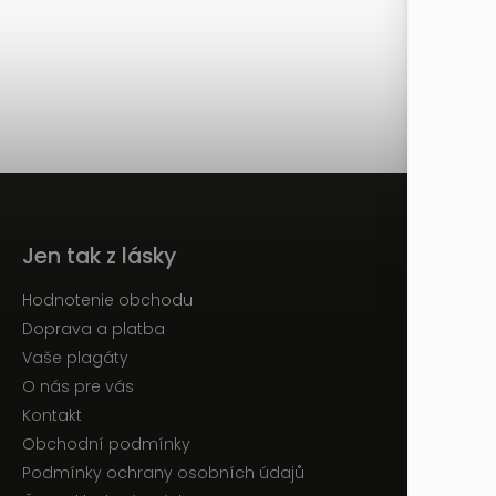
Jen tak z lásky
Hodnotenie obchodu
Doprava a platba
Vaše plagáty
O nás pre vás
Kontakt
Obchodní podmínky
Podmínky ochrany osobních údajů