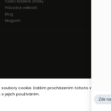
Často kladené otázky
Průvodce velikostí
Blog
Magazín
 soubory cookie. Dalším procházením tohoto webu
Copyright 2026
JEN TAK Z LÁSKY
. Všetky práva vyhradené.
 s jejich používáním.
Upraviť nastavenie cookies
Vytvořil
Shoptet
| Design
Shoptak.cz