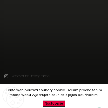
Sledovať na Instagrame
Tento web používá soubory cookie. Dalším procházením
Copyright 2026
JEN TAK Z LÁSKY
. Všetky práva
tohoto webu vyjadřujete souhlas s jejich používáním.
vyhradené.
Upraviť nastavenie cookies
Nastavenie