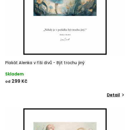
Plakát Alenka v říši divů - Být trochu jiný
Skladem
299 Kč
od
Detail