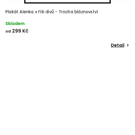
Plakát Alenka v říši divů - Trocha bláznovství
Skladem
299 Kč
od
Detail