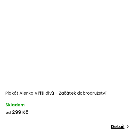
Odeslat
Plakát Alenka v říši divů - Začátek dobrodružství
Powered by chaterimo
Skladem
299 Kč
od
Detail