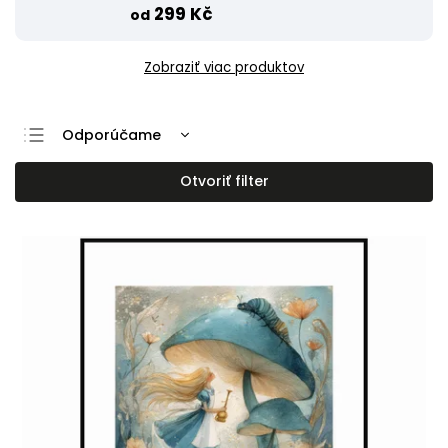
299 Kč
od
Zobraziť viac produktov
Odporúčame
Najlacnejšie
Otvoriť filter
Najdrahšie
Najpredávanejšie
Abecedne