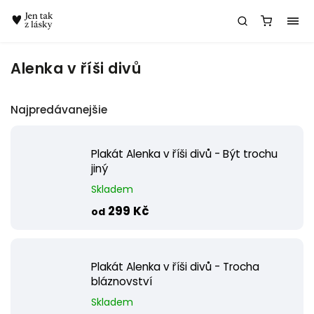
Chatbot Meda
Alenka v říši divů
Najpredávanejšie
Plakát Alenka v říši divů - Být trochu
jiný
Skladem
299 Kč
od
Plakát Alenka v říši divů - Trocha
bláznovství
Skladem