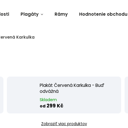
osti
Plagáty
Rámy
Hodnotenie obchodu
ervená Karkulka
Plakát Červená Karkulka - Buď
odvážná
Skladem
299 Kč
od
Zobraziť viac produktov