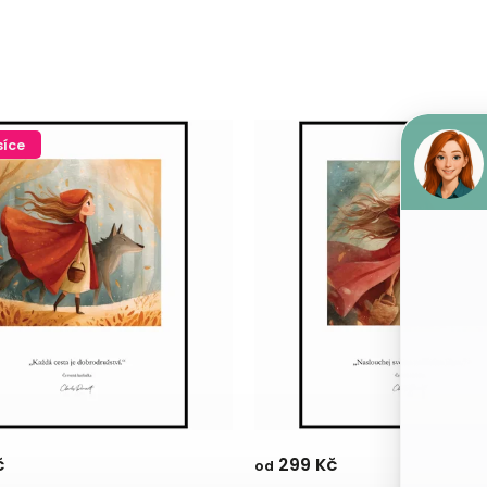
síce
č
299 Kč
od