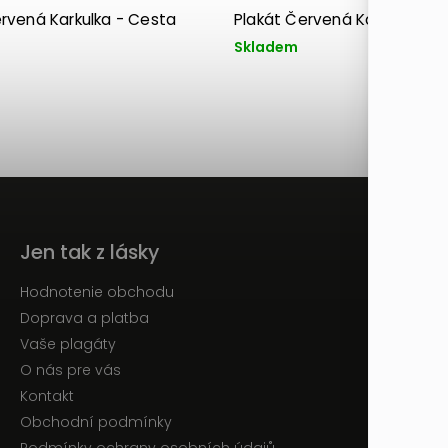
ervená Karkulka - Cesta
Plakát Červená Karkulka - N
Skladem
Jen tak z lásky
Hodnotenie obchodu
Doprava a platba
Vaše plagáty
O nás pre vás
Kontakt
Obchodní podmínky