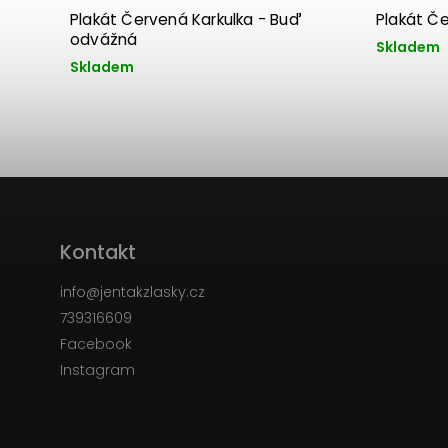
Plakát Červená Karkulka - Buď
Plakát Č
odvážná
Skladem
Skladem
Kontakt
info
@
jentakzlasky.cz
739316609
Facebook
Instagram