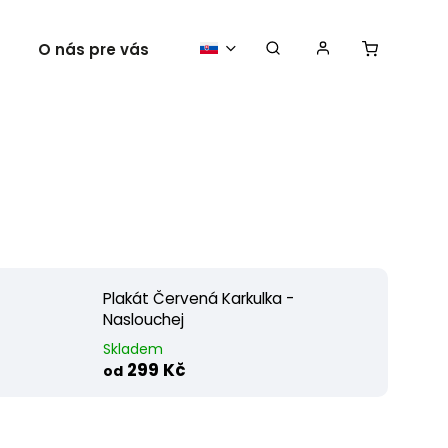
O nás pre vás
Vaše plagáty
Plakát Červená Karkulka -
Naslouchej
Skladem
299 Kč
od