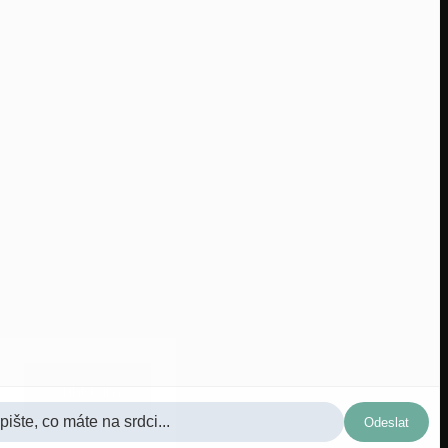
Sledovať na Instagrame
Súhlasím
Odeslat