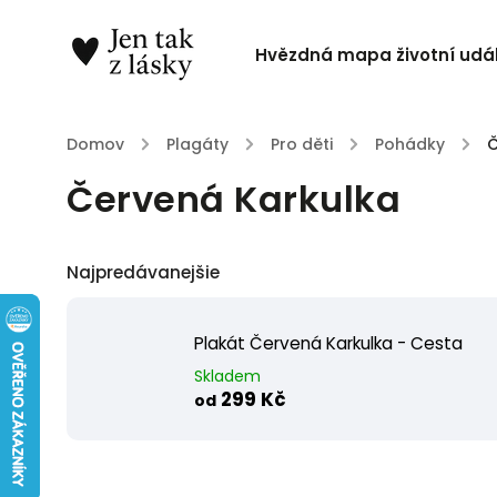
Hvězdná mapa životní udál
Domov
/
Plagáty
/
Pro děti
/
Pohádky
/
Č
Červená Karkulka
Najpredávanejšie
Plakát Červená Karkulka - Cesta
Skladem
299 Kč
od