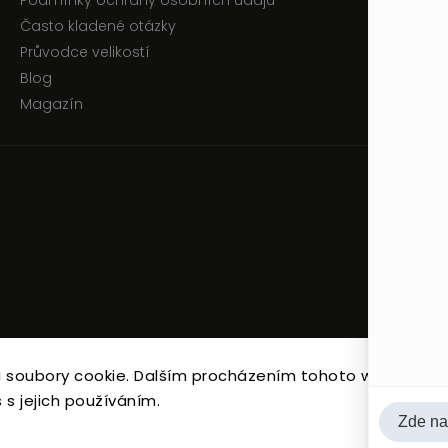
Podmínky ochrany osobních údajů
Často kladené otázky
Průvodce velikostí
Blog
Magazín
 soubory cookie. Dalším procházením tohoto webu
Copyright 2026
JEN TAK Z LÁSKY
. Všetky práva vyhradené.
 s jejich používáním.
Upraviť nastavenie cookies
Vytvořil
Shoptet
| Design
Shoptak.cz