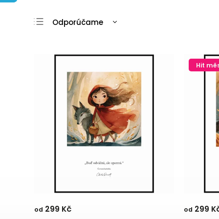
Odporúčame
Najlacnejšie
Najdrahšie
Hit mě
Najpredávanejšie
Abecedne
299 Kč
299 K
od
od