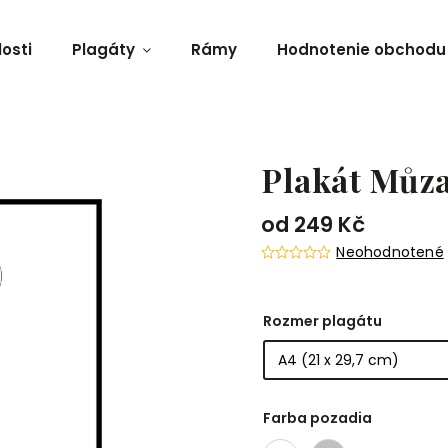
osti
Plagáty
Rámy
Hodnotenie obchodu
Plakát Můz
od
249 Kč
Neohodnotené
Rozmer plagátu
Farba pozadia