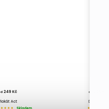
249 Kč
299 Kč
od
od
Plakát Act
Skladem