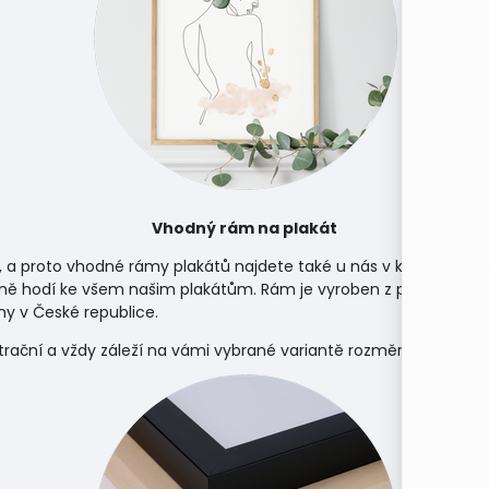
Vhodný rám na plakát
, a proto vhodné rámy plakátů najdete také u nás v kategorii
rá
ně hodí ke všem našim plakátům. Rám je vyroben z přírodního d
y v České republice.
strační a vždy záleží na vámi vybrané variantě rozměru.