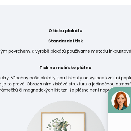
O tisku plakátu
Standardní tisk
matným povrchem. K výrobě plakátů používáme metodu inkoustového
Tisk na malířské plátno
ekry. Všechny naše plakáty jsou tisknuty na vysoce kvalitní papí
 je to pravé. Obraz s ním získává strukturu a jedinečnou atmosf
 rámečků či magnetických lišt tzn. že plátno není napnuto na d