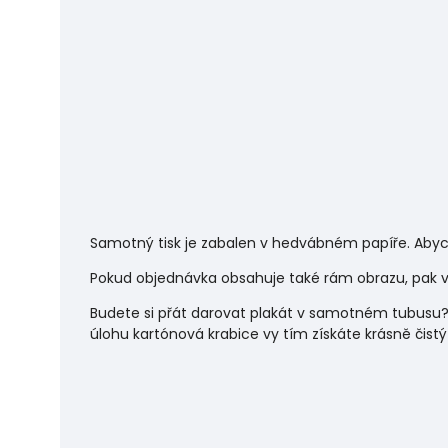
Samotný tisk je zabalen v hedvábném papíře. Abyc
Pokud objednávka obsahuje také rám obrazu, pak vá
Budete si přát darovat plakát v samotném tubusu?
úlohu
kartónová krabice vy tím získáte krásně čistý