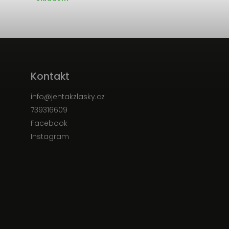
Kontakt
info
@
jentakzlasky.cz
739316609
Facebook
Instagram