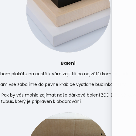
Balení
hom plakátu na cestě k vám zajistili co největší komfort, odes
m vše zabalíme do pevné krabice vystlané bublinkovou fólií.
 Pak by vás mohlo zajímat naše dárkové balení
ZDE
. Díky dárko
 tubus, který je připraven k obdarování.