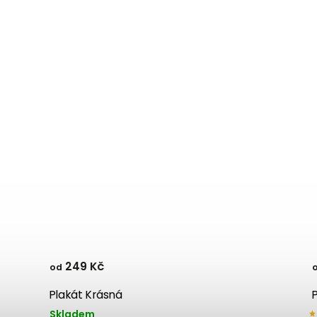
249 Kč
od
Plakát Krásná
Skladem