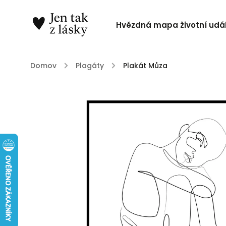
Hvězdná mapa životní udál
Domov
/
Plagáty
/
Plakát Můza