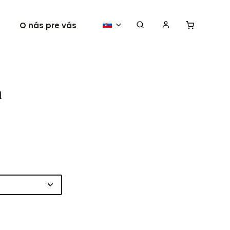
O nás pre vás
Vaše plagáty
a