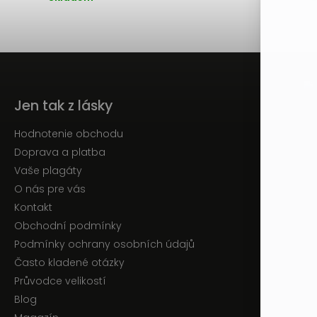
Jen tak z lásky
Hodnotenie obchodu
Doprava a platba
Vaše plagáty
O nás pre vás
Kontakt
Obchodní podmínky
Podmínky ochrany osobních údajů
Často kladené otázky
Průvodce velikostí
Blog