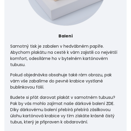
Balení
Samotný tisk je zabalen v hedvábném papíře.
Abychom plakátu na cestě k vám zajistili co největší
komfort, odesíláme ho v bytelném kartónovém
tubusu.
Pokud objednávka obsahuje také rám obrazu, pak
vám vše zabalíme do pevné krabice vystlané
bublinkovou fólií.
Budete si přát darovat plakát v samotném tubusu?
Pak by vás mohlo zajímat naše dárkové balení
ZDE
.
Díky dárkovému balení přebírá přebírá zásilkovou
úlohu
kartónová krabice vy tím získáte krásně čistý
tubus, který je připraven k obdarování.