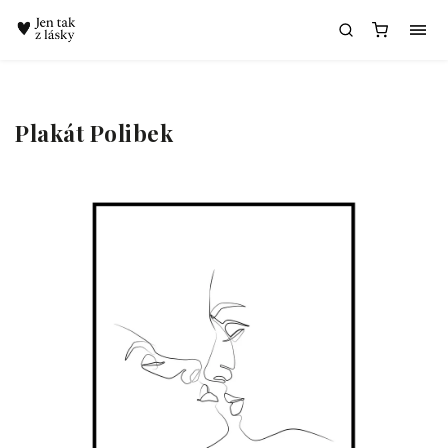
Chatbot Meda
Plakát Polibek