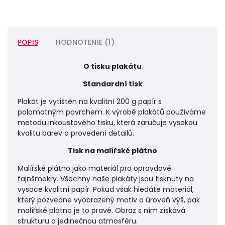
POPIS
HODNOTENIE (1)
O tisku plakátu
Standardní tisk
Plakát je vytištěn na kvalitní 200 g papír s
polomatným povrchem. K výrobě plakátů používáme
metodu inkoustového tisku, která zaručuje vysokou
kvalitu barev a provedení detailů.
Tisk na malířské plátno
Malířské plátno jako materiál pro opravdové
fajnšmekry. Všechny naše plakáty jsou tisknuty na
vysoce kvalitní papír. Pokud však hledáte materiál,
který pozvedne vyobrazený motiv o úroveň výš, pak
malířské plátno je to pravé. Obraz s ním získává
strukturu a jedinečnou atmosféru.