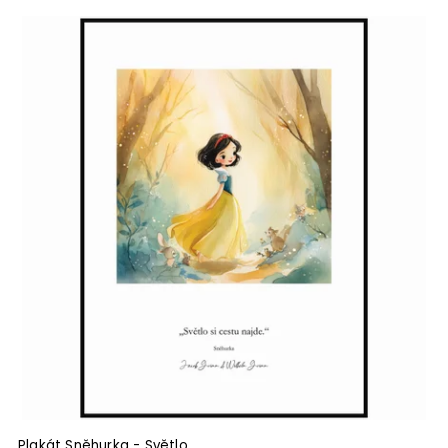
Plakát Sněhurka - Světlo