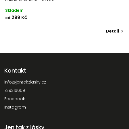
Skladem
299 Kč
od
Detail
Kontakt
info
@
jentakzlasky.cz
739316609
Facebook
Odeslat
Instagram
Powered by chaterimo
Jen tak z lásky