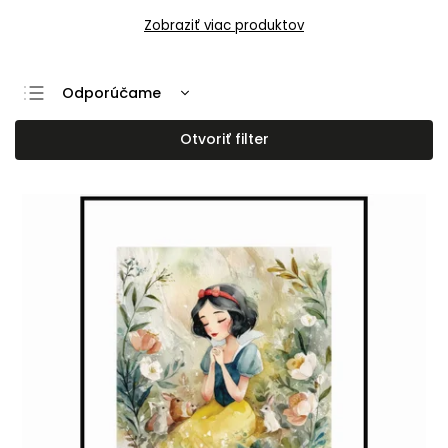
Zobraziť viac produktov
Odporúčame
Najlacnejšie
Otvoriť filter
Najdrahšie
Najpredávanejšie
Abecedne