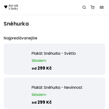
Chatbot Meda
Sněhurka
Najpredávanejšie
Plakát Sněhurka - Světlo
Skladem
299 Kč
od
Plakát Sněhurka - Nevinnost
Skladem
299 Kč
od