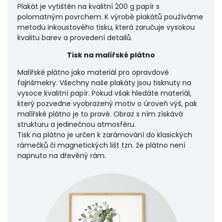
Plakát je vytištěn na kvalitní 200 g papír s
polomatným povrchem. K výrobě plakátů používáme
metodu inkoustového tisku, která zaručuje vysokou
kvalitu barev a provedení detailů.
Tisk na malířské plátno
Malířské plátno jako materiál pro opravdové
fajnšmekry. Všechny naše plakáty jsou tisknuty na
vysoce kvalitní papír. Pokud však hledáte materiál,
který pozvedne vyobrazený motiv o úroveň výš, pak
malířské plátno je to pravé. Obraz s ním získává
strukturu a jedinečnou atmosféru.
Tisk na plátno je určen k zarámování do klasických
rámečků či magnetických lišt tzn. že plátno není
napnuto na dřevěný rám.