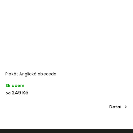
Odeslat
Powered by chaterimo
Plakát Anglická abeceda
P
Skladem
S
249 Kč
od
o
Detail