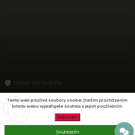
Sledovat na Instagramu
Tento web používá soubory cookie. Dalším procházením
Copyright 2026
Jen tak z lásky
. Všechna práva
tohoto webu vyjadřujete souhlas s jejich používáním.
vyhrazena.
Upravit nastavení cookies
Nastavení
Vytvořil
Shoptet
| Design
Shoptak.cz
Souhlasím