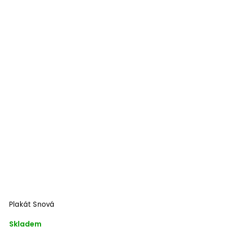
Odeslat
Powered by chaterimo
Plakát Snová
P
Skladem
S