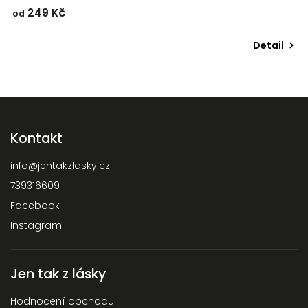
249 Kč
od
o
Detail
Kontakt
info
@
jentakzlasky.cz
739316609
Facebook
Instagram
Jen tak z lásky
Hodnocení obchodu