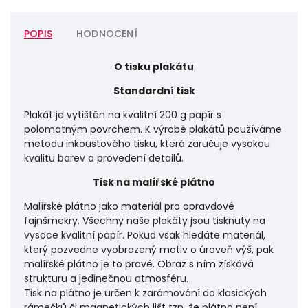
POPIS
HODNOCENÍ
O tisku plakátu
Standardní tisk
Plakát je vytištěn na kvalitní 200 g papír s
polomatným povrchem. K výrobě plakátů používáme
metodu inkoustového tisku, která zaručuje vysokou
kvalitu barev a provedení detailů.
Tisk na malířské plátno
Malířské plátno jako materiál pro opravdové
fajnšmekry. Všechny naše plakáty jsou tisknuty na
vysoce kvalitní papír. Pokud však hledáte materiál,
který pozvedne vyobrazený motiv o úroveň výš, pak
malířské plátno je to pravé. Obraz s ním získává
strukturu a jedinečnou atmosféru.
Tisk na plátno je určen k zarámování do klasických
rámečků či magnetických lišt tzn. že plátno není