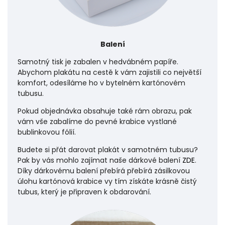
Balení
Samotný tisk je zabalen v hedvábném papíře.
Abychom plakátu na cestě k vám zajistili co největší
komfort, odesíláme ho v bytelném kartónovém
tubusu.
Pokud objednávka obsahuje také rám obrazu, pak
vám vše zabalíme do pevné krabice vystlané
bublinkovou fólií.
Budete si přát darovat plakát v samotném tubusu?
Pak by vás mohlo zajímat naše dárkové balení
ZDE
.
Díky dárkovému balení přebírá přebírá zásilkovou
úlohu
kartónová krabice vy tím získáte krásně čistý
tubus, který je připraven k obdarování.