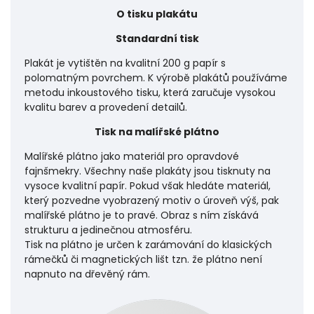
O tisku plakátu
Standardní tisk
Plakát je vytištěn na kvalitní 200 g papír s
polomatným povrchem. K výrobě plakátů používáme
metodu inkoustového tisku, která zaručuje vysokou
kvalitu barev a provedení detailů.
Tisk na malířské plátno
Malířské plátno jako materiál pro opravdové
fajnšmekry. Všechny naše plakáty jsou tisknuty na
vysoce kvalitní papír. Pokud však hledáte materiál,
který pozvedne vyobrazený motiv o úroveň výš, pak
malířské plátno je to pravé. Obraz s ním získává
strukturu a jedinečnou atmosféru.
Tisk na plátno je určen k zarámování do klasických
rámečků či magnetických lišt tzn. že plátno není
napnuto na dřevěný rám.