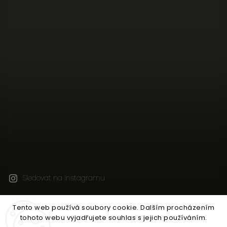
Sledovat na Instagramu
Tento web používá soubory cookie. Dalším procházením
Copyright 2026
Jen tak z lásky
. Všechna práva
tohoto webu vyjadřujete souhlas s jejich používáním.
vyhrazena.