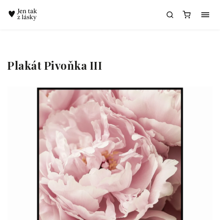
Chatbot Meda
Plakát Pivoňka III