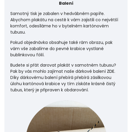
Balení
Samotný tisk je zabalen v hedvábném papíře.
Abychom plakátu na cestě k vám zajistili co největší
komfort, odesíláme ho v bytelném kartónovém
tubusu.
Pokud objednávka obsahuje také rám obrazu, pak
vám vše zabalíme do pevné krabice vystlané
bublinkovou fólií.
Budete si přát darovat plakát v samotném tubusu?
Pak by vás mohlo zajímat naše dárkové balení
ZDE
.
Díky dárkovému balení přebírá přebírá zásilkovou
úlohu
kartónová krabice vy tím získáte krásně čistý
tubus, který je připraven k obdarování.