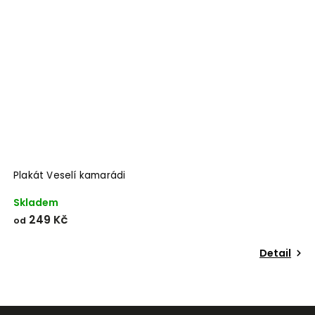
Odeslat
Powered by chaterimo
Plakát Veselí kamarádi
Skladem
249 Kč
od
Detail