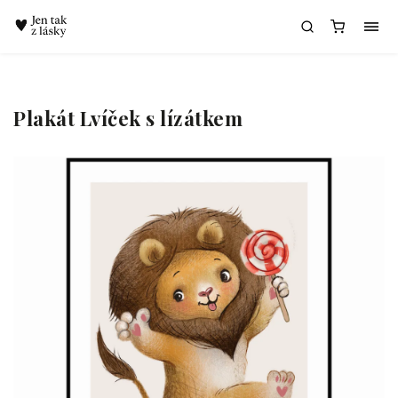
Chatbot Meda
Plakát Lvíček s lízátkem