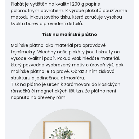
Plakát je vytištěn na kvalitní 200 g papír s
polomatným povrchem. K výrobě plakátů používáme
metodu inkoustového tisku, která zaručuje vysokou
kvalitu barev a provedení detailů.
Tisk na malířské plátno
Malířské plátno jako materiál pro opravdové
fajnšmekry. Všechny naše plakáty jsou tisknuty na
vysoce kvalitní papír. Pokud však hledáte materiál,
který pozvedne vyobrazený motiv o úroveň výš, pak
malířské plátno je to pravé. Obraz s ním získává
strukturu a jedinečnou atmosféru.
Tisk na plátno je určen k zarámování do klasických
rámečků či magnetických lišt tzn. že plátno není
napnuto na dřevěný rám.