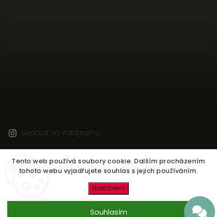
Sledovat na Instagramu
Tento web používá soubory cookie. Dalším procházením
Copyright 2026
Jen tak z lásky
. Všechna práva
tohoto webu vyjadřujete souhlas s jejich používáním.
vyhrazena.
Upravit nastavení cookies
Nastavení
Vytvořil
Shoptet
| Design
Shoptak.cz
Souhlasím