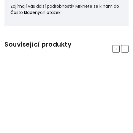
Zajímají vás další podrobnosti? Mrkněte se k nám do
Často kladených otázek
.
Související produkty
Previous
Next
Hit měsíce
Odeslat
Powered by chaterimo