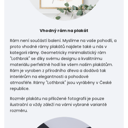
Vhodný rám na plakát
Rám není součástí balení. Myslíme na vaše pohodlí, a
proto vhodné rámy plakátů najdete také u nás v
kategorii
rámy
. Geometricky minimalistický rám
"Lothbrok" se díky svému designu a kvalitnímu
materiálu perfektně hodí ke všem našim plakátům.
Rám je vyroben z přírodního dřeva a dodává tak
interiérům na elegantnosti a pohodové
atmosféře.
Rámy "Lothbrok" jsou vyráběny v České
republice.
Rozměr plakátu na přiložené fotografii je pouze
ilustrační a vždy záleží na vámi vybrané variantě
rozměru.