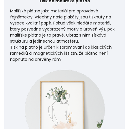
Tisk na malířské plátno
Malířské plátno jako materiál pro opravdové
fajnšmekry. Všechny naše plakáty jsou tisknuty na
vysoce kvalitní papír. Pokud však hledáte materiál,
který pozvedne vyobrazený motiv o úroveň výš, pak
malířské plátno je to pravé. Obraz s ním získává
strukturu a jedinečnou atmosféru.
Tisk na plátno je určen k zarámování do klasických
rámečků či magnetických lišt tzn. že plátno není
napnuto na dřevěný rám.