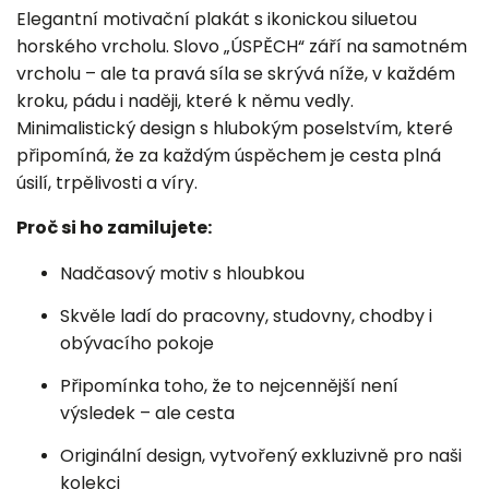
Elegantní motivační plakát s ikonickou siluetou
horského vrcholu. Slovo „ÚSPĚCH“ září na samotném
vrcholu – ale ta pravá síla se skrývá níže, v každém
kroku, pádu i naději, které k němu vedly.
Minimalistický design s hlubokým poselstvím, které
připomíná, že za každým úspěchem je cesta plná
úsilí, trpělivosti a víry.
Proč si ho zamilujete:
Nadčasový motiv s hloubkou
Skvěle ladí do pracovny, studovny, chodby i
obývacího pokoje
Připomínka toho, že to nejcennější není
výsledek – ale cesta
Originální design, vytvořený exkluzivně pro naši
kolekci