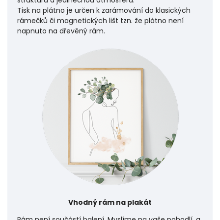
Tisk na plátno je určen k zarámování do klasických
rámečků či magnetických lišt tzn. že plátno není
napnuto na dřevěný rám.
Vhodný rám na plakát
Rám není součástí balení. Myslíme na vaše pohodlí, a