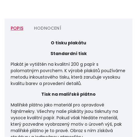
POPIS
HODNOCENÍ
O tisku plakátu
Standardní tisk
Plakát je vytištěn na kvalitní 200 g papír s
polomatným povrchem. K výrobě plakátů používáme
metodu inkoustového tisku, která zaručuje vysokou
kvalitu barev a provedení detailů.
Tisk na malířské plátno
Malířské plátno jako materiál pro opravdové
fajnšmekry. Všechny naše plakáty jsou tisknuty na
vysoce kvalitní papír. Pokud však hledáte materiál,
který pozvedne vyobrazený motiv o úroveň výš, pak
malířské plátno je to pravé. Obraz s ním získává
strukturu a jedinečnou atmosféru.