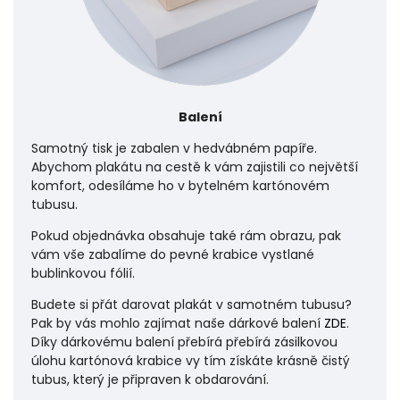
Balení
Samotný tisk je zabalen v hedvábném papíře.
Abychom plakátu na cestě k vám zajistili co největší
komfort, odesíláme ho v bytelném kartónovém
tubusu.
Pokud objednávka obsahuje také rám obrazu, pak
vám vše zabalíme do pevné krabice vystlané
bublinkovou fólií.
Budete si přát darovat plakát v samotném tubusu?
Pak by vás mohlo zajímat naše dárkové balení
ZDE
.
Díky dárkovému balení přebírá přebírá zásilkovou
úlohu
kartónová krabice vy tím získáte krásně čistý
tubus, který je připraven k obdarování.