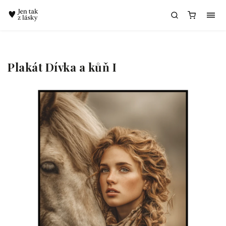
Chatbot Meda
Plakát Dívka a kůň I