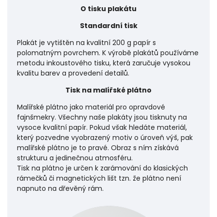
O tisku plakátu
Standardní tisk
Plakát je vytištěn na kvalitní 200 g papír s
polomatným povrchem. K výrobě plakátů používáme
metodu inkoustového tisku, která zaručuje vysokou
kvalitu barev a provedení detailů.
Tisk na malířské plátno
Malířské plátno jako materiál pro opravdové
fajnšmekry. Všechny naše plakáty jsou tisknuty na
vysoce kvalitní papír. Pokud však hledáte materiál,
který pozvedne vyobrazený motiv o úroveň výš, pak
malířské plátno je to pravé. Obraz s ním získává
strukturu a jedinečnou atmosféru.
Tisk na plátno je určen k zarámování do klasických
rámečků či magnetických lišt tzn. že plátno není
napnuto na dřevěný rám.