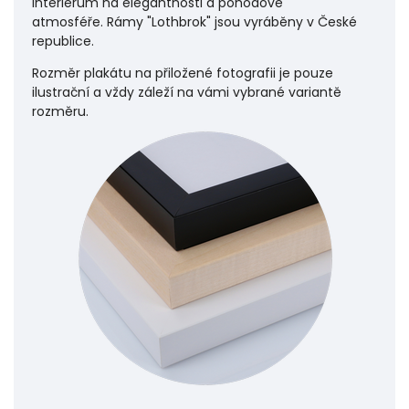
interiérům na elegantnosti a pohodové
atmosféře.
Rámy "Lothbrok" jsou vyráběny v České
republice.
Rozměr plakátu na přiložené fotografii je pouze
ilustrační a vždy záleží na vámi vybrané variantě
rozměru.