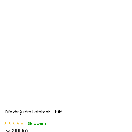
Odeslat
Powered by chaterimo
Dřevěný rám Lothbrok - bílá
P
Skladem
S
299 Kč
od
o