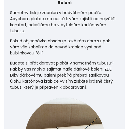
Balení
Samotný tisk je zabalen v hedvábném papíře.
Abychom plakátu na cestě k vám zajistili co největší
komfort, odesíláme ho v bytelném kartónovém
tubusu.
Pokud objednávka obsahuje také rám obrazu, pak
vám vše zabalíme do pevné krabice vystlané
bublinkovou fólií.
Budete si přát darovat plakát v samotném tubusu?
Pak by vás mohlo zajímat naše dárkové balení
ZDE
.
Díky dárkovému balení přebírá přebírá zásilkovou
úlohu
kartónová krabice vy tím získáte krásně čistý
tubus, který je připraven k obdarování.