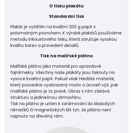
O tisku plakátu
Standardní tisk
Plakát je vytištěn na kvalitní 200 g papír s
polomatným povrchem. K výrobě plakátů používáme
metodu inkoustového tisku, která zaručuje vysokou
kvalitu barev a provedení detailů.
Tisk na malířské plátno
Malířské plátno jako materiál pro opravdové
fajnšmekry. Všechny naše plakáty jsou tisknuty na
vysoce kvalitní papír. Pokud však hledáte materiál,
který pozvedne vyobrazený motiv o úroveň výš, pak
malířské plátno je to pravé. Obraz s ním získává
strukturu a jedinečnou atmosféru.
Tisk na plátno je určen k zarámování do klasických
rámečků či magnetických lišt tzn. že plátno není
napnuto na dřevěný rám.