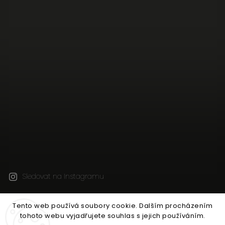
Sledovat na Instagramu
Tento web používá soubory cookie. Dalším procházením
Copyright 2026
Jen tak z lásky
. Všechna práva
tohoto webu vyjadřujete souhlas s jejich používáním.
vyhrazena.