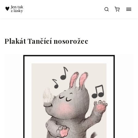
Chatbot Meda
Plakát Tančící nosorožec