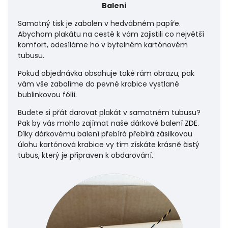
Balení
Samotný tisk je zabalen v hedvábném papíře.
Abychom plakátu na cestě k vám zajistili co největší
komfort, odesíláme ho v bytelném kartónovém
tubusu.
Pokud objednávka obsahuje také rám obrazu, pak
vám vše zabalíme do pevné krabice vystlané
bublinkovou fólií.
Budete si přát darovat plakát v samotném tubusu?
Pak by vás mohlo zajímat naše dárkové balení
ZDE
.
Díky dárkovému balení přebírá přebírá zásilkovou
úlohu
kartónová krabice vy tím získáte krásně čistý
tubus, který je připraven k obdarování.