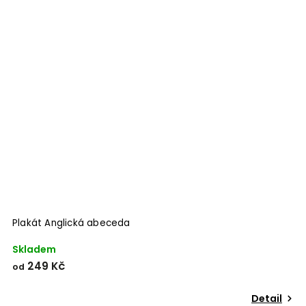
Odeslat
Powered by chaterimo
Plakát Anglická abeceda
P
Skladem
S
249 Kč
od
o
Detail