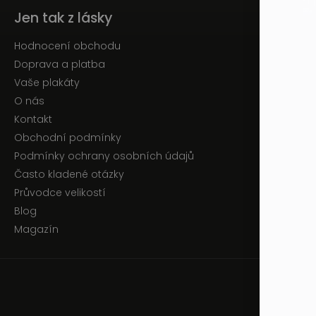
Jen tak z lásky
Hodnocení obchodu
Doprava a platba
Vaše plakáty
O nás
Kontakt
Obchodní podmínky
Podmínky ochrany osobních údajů
Často kladené otázky
Průvodce velikostí
Blog
Magazín