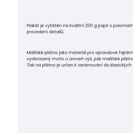
Plakát je vytištěn na kvalitní 200 g papír s polo
provedení detailů.
Malířské plátno jako materiál pro opravdové fajnšm
vyobrazený motiv o úroveň výš, pak malířské plátno
Tisk na plátno je určen k zarámování do klasických