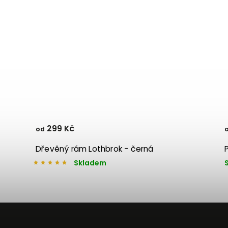
299 Kč
od
Dřevěný rám Lothbrok - černá
Skladem