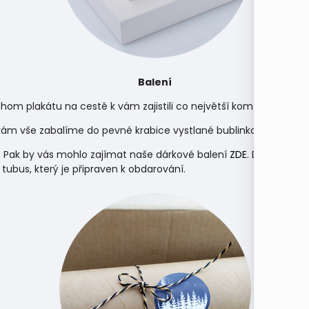
Balení
hom plakátu na cestě k vám zajistili co největší komfort, odes
m vše zabalíme do pevné krabice vystlané bublinkovou fólií.
 Pak by vás mohlo zajímat naše dárkové balení
ZDE
. Díky dárko
 tubus, který je připraven k obdarování.