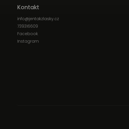
Kontakt
info
@
jentakzlasky.cz
739316609
Facebook
Instagram