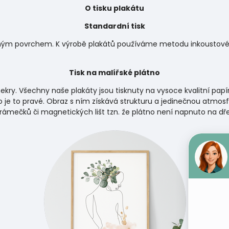
O tisku plakátu
Standardní tisk
matným povrchem. K výrobě plakátů používáme metodu inkoustového
Tisk na malířské plátno
ekry. Všechny naše plakáty jsou tisknuty na vysoce kvalitní papí
 je to pravé. Obraz s ním získává strukturu a jedinečnou atmosf
 rámečků či magnetických lišt tzn. že plátno není napnuto na d