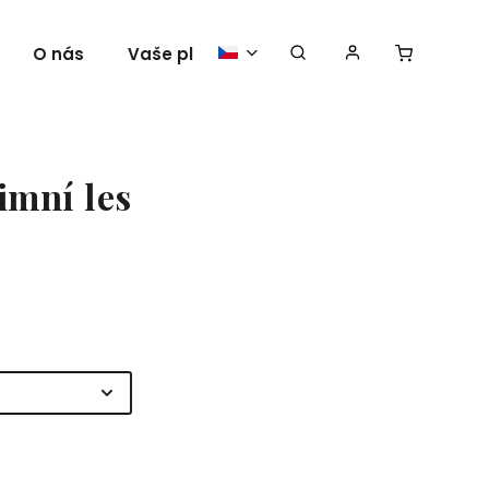
O nás
Vaše plakáty
imní les