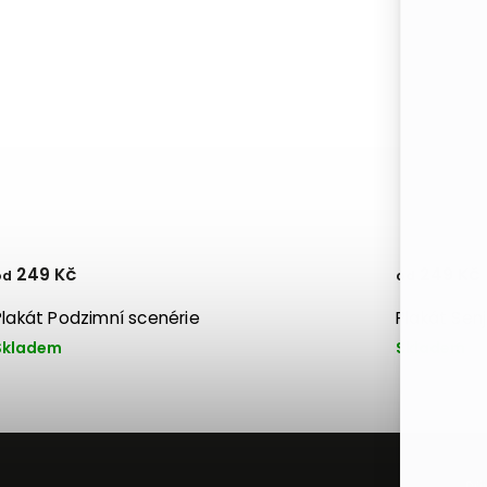
249 Kč
249 Kč
od
od
Plakát Podzimní scenérie
Plakát Sen
Skladem
Skladem
Př