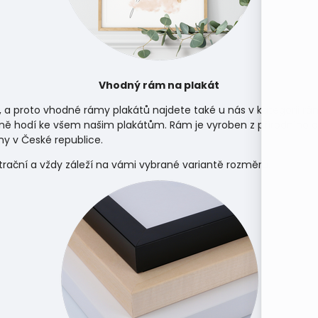
Vhodný rám na plakát
, a proto vhodné rámy plakátů najdete také u nás v kategorii
rá
ně hodí ke všem našim plakátům. Rám je vyroben z přírodního d
y v České republice.
strační a vždy záleží na vámi vybrané variantě rozměru.