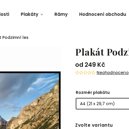
osti
Plakáty
Rámy
Hodnocení obchodu
t Podzimní les
Plakát Podz
od
249 Kč
Neohodnoceno
Rozměr plakátu
Zvolte variantu