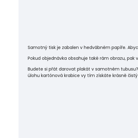
Samotný tisk je zabalen v hedvábném papíře. Abyc
Pokud objednávka obsahuje také rám obrazu, pak vá
Budete si přát darovat plakát v samotném tubusu?
úlohu
kartónová krabice vy tím získáte krásně čistý