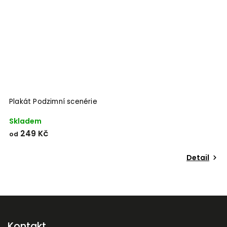
Plakát Podzimní scenérie
P
Skladem
S
249 Kč
od
o
Detail
Kontakt