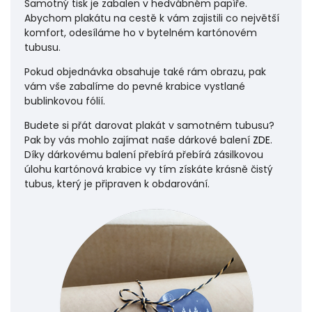
Samotný tisk je zabalen v hedvábném papíře.
Abychom plakátu na cestě k vám zajistili co největší
komfort, odesíláme ho v bytelném kartónovém
tubusu.
Pokud objednávka obsahuje také rám obrazu, pak
vám vše zabalíme do pevné krabice vystlané
bublinkovou fólií.
Budete si přát darovat plakát v samotném tubusu?
Pak by vás mohlo zajímat naše dárkové balení
ZDE
.
Díky dárkovému balení přebírá přebírá zásilkovou
úlohu
kartónová krabice vy tím získáte krásně čistý
tubus, který je připraven k obdarování.