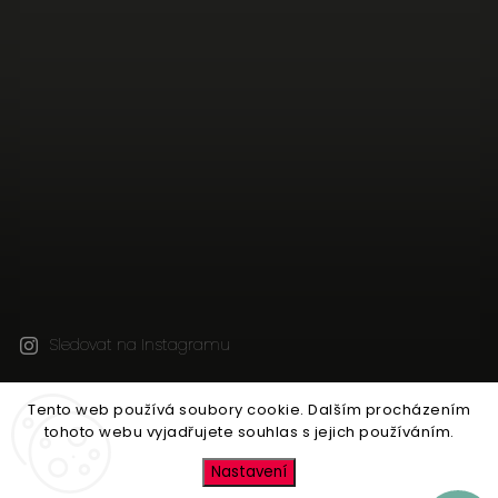
Sledovat na Instagramu
Tento web používá soubory cookie. Dalším procházením
Copyright 2026
Jen tak z lásky
. Všechna práva
tohoto webu vyjadřujete souhlas s jejich používáním.
vyhrazena.
Upravit nastavení cookies
Nastavení
Vytvořil
Shoptet
| Design
Shoptak.cz