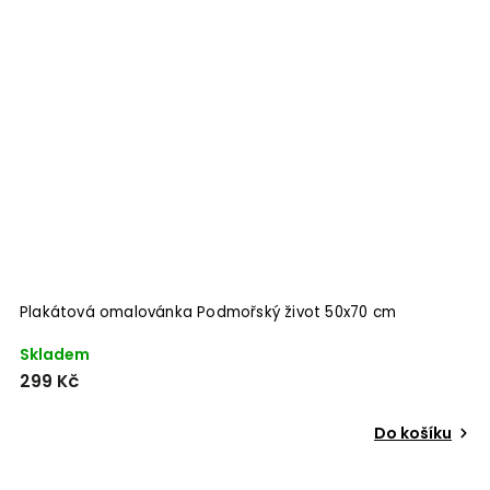
Plakátová omalovánka Podmořský život 50x70 cm
P
Odeslat
Skladem
S
Powered by chaterimo
299 Kč
2
Do košíku