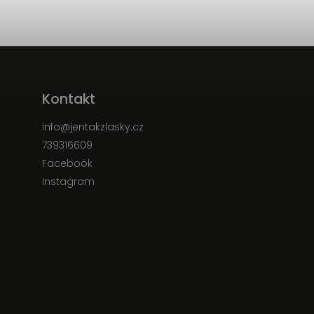
Kontakt
info
@
jentakzlasky.cz
739316609
Facebook
Instagram