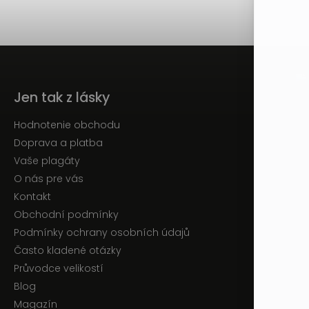
Jen tak z lásky
Hodnotenie obchodu
Doprava a platba
Vaše plagáty
O nás pre vás
Kontakt
Obchodní podmínky
Podmínky ochrany osobních údajů
Často kladené otázky
Průvodce velikostí
Blog
Magazín