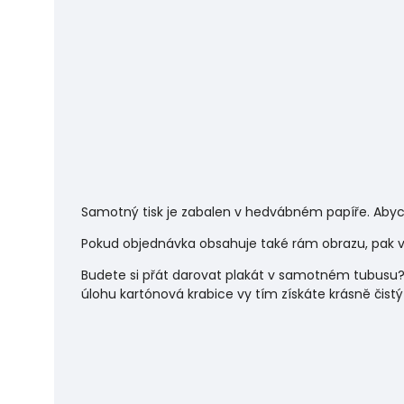
Samotný tisk je zabalen v hedvábném papíře. Abyc
Pokud objednávka obsahuje také rám obrazu, pak vá
Budete si přát darovat plakát v samotném tubusu?
úlohu
kartónová krabice vy tím získáte krásně čistý