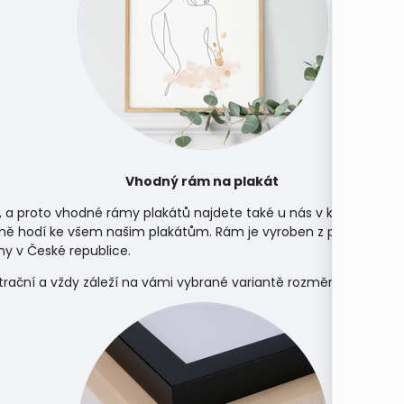
Vhodný rám na plakát
, a proto vhodné rámy plakátů najdete také u nás v kategorii
rá
ně hodí ke všem našim plakátům. Rám je vyroben z přírodního d
y v České republice.
strační a vždy záleží na vámi vybrané variantě rozměru.