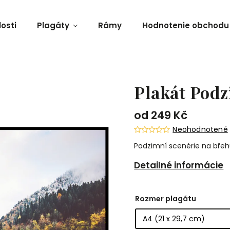
osti
Plagáty
Rámy
Hodnotenie obchodu
Plakát Podz
od
249 Kč
Neohodnotené
Podzimní scenérie na břeh
Detailné informácie
Rozmer plagátu