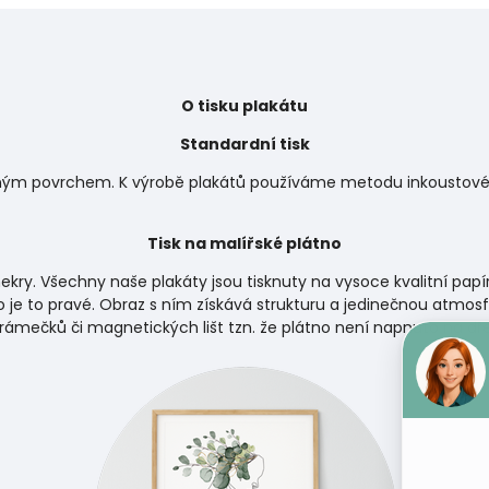
O tisku plakátu
Standardní tisk
matným povrchem. K výrobě plakátů používáme metodu inkoustového
Tisk na malířské plátno
ekry. Všechny naše plakáty jsou tisknuty na vysoce kvalitní papí
 je to pravé. Obraz s ním získává strukturu a jedinečnou atmosf
 rámečků či magnetických lišt tzn. že plátno není napnuto na d