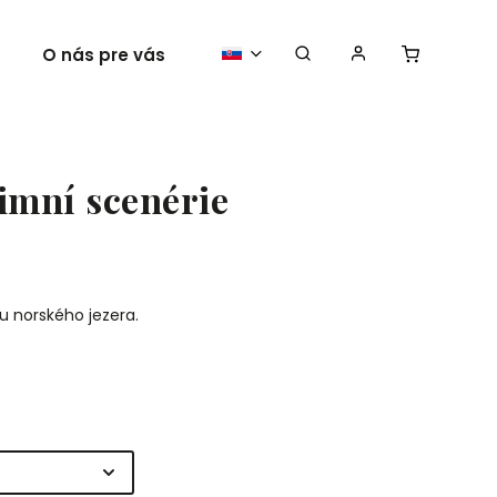
O nás pre vás
Vaše plagáty
imní scenérie
u norského jezera.