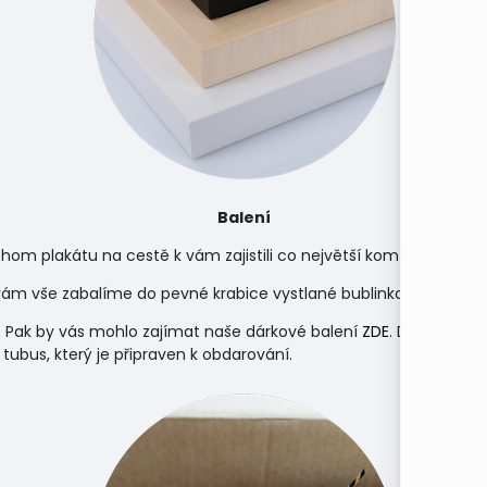
Balení
hom plakátu na cestě k vám zajistili co největší komfort, odes
m vše zabalíme do pevné krabice vystlané bublinkovou fólií.
 Pak by vás mohlo zajímat naše dárkové balení
ZDE
. Díky dárko
 tubus, který je připraven k obdarování.