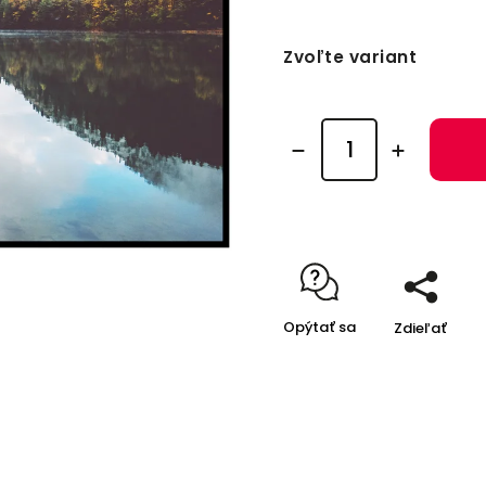
Zvoľte variant
Opýtať sa
Zdieľať