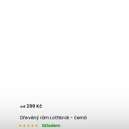
299 Kč
od
Dřevěný rám Lothbrok - černá
Skladem