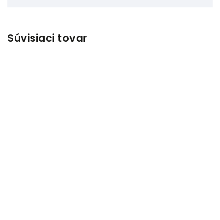
Súvisiaci tovar
Odeslat
Powered by chaterimo