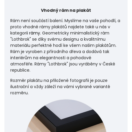
Vhodný rám na plakát
Rám není součástí balení. Myslíme na vaše pohodlí, a
proto vhodné rámy plakátů najdete také u nás v
kategorii
rámy
. Geometricky minimalistický rám
"Lothbrok" se díky svému designu a kvalitnímu
materiálu perfektně hodí ke všem našim plakátům.
Rám je vyroben z přírodního dřeva a dodává tak
interiérům na elegantnosti a pohodové
atmosféře.
Rámy "Lothbrok" jsou vyráběny v České
republice.
Rozměr plakátu na přiložené fotografii je pouze
ilustrační a vždy záleží na vámi vybrané variantě
rozměru.