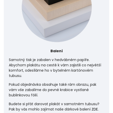
Balení
Samotný tisk je zabalen v hedvábném papíře.
Abychom plakátu na cestě k vám zajistili co největší
komfort, odesíláme ho v bytelném kartónovém
tubusu.
Pokud objednávka obsahuje také rám obrazu, pak
vám vše zabalíme do pevné krabice vystlané
bublinkovou fólií.
Budete si přát darovat plakát v samotném tubusu?
Pak by vás mohlo zajímat naše dárkové balení
ZDE
.