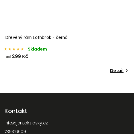
Dřevěný rám Lothbrok - černá
Skladem
299 Kč
od
Detail
Kontakt
info
@
jentakzlasky.cz
739316609