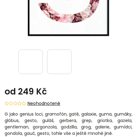
od
249 Kč
Neohodnotené
G jako genius loci, gramofón, gatě, galaxie, guma, gumáky,
glóbus, gesto, guláš, gerbera, grep, griotka, gazela,
gentleman, gorgonzola, godzilla, grog, galerie, gumídci,
gondola, gauč, gesto, tohle vše a ještě mnohé jiné.