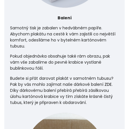
Balení
Samotný tisk je zabalen v hedvábném papíře.
Abychom plakátu na cestě k vám zajistili co největší
komfort, odesíláme ho v bytelném kartónovém
tubusu.
Pokud objednávka obsahuje také rám obrazu, pak
vám vše zabalíme do pevné krabice vystlané
bublinkovou fólií.
Budete si přát darovat plakát v samotném tubusu?
Pak by vás mohlo zajímat naše dárkové balení
ZDE
.
Díky dárkovému balení přebírá přebírá zásilkovou
úlohu
kartónová krabice vy tím získáte krásně čistý
tubus, který je připraven k obdarování.