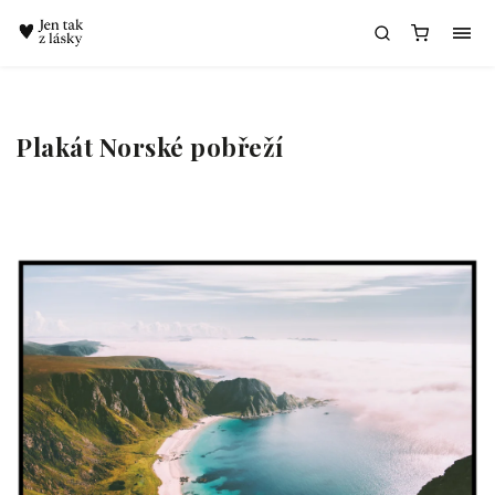
Chatbot Meda
Plakát Norské pobřeží