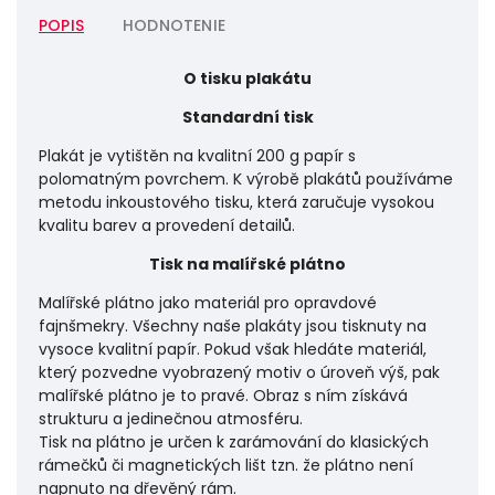
POPIS
HODNOTENIE
O tisku plakátu
Standardní tisk
Plakát je vytištěn na kvalitní 200 g papír s
polomatným povrchem. K výrobě plakátů používáme
metodu inkoustového tisku, která zaručuje vysokou
kvalitu barev a provedení detailů.
Tisk na malířské plátno
Malířské plátno jako materiál pro opravdové
fajnšmekry. Všechny naše plakáty jsou tisknuty na
vysoce kvalitní papír. Pokud však hledáte materiál,
který pozvedne vyobrazený motiv o úroveň výš, pak
malířské plátno je to pravé. Obraz s ním získává
strukturu a jedinečnou atmosféru.
Tisk na plátno je určen k zarámování do klasických
rámečků či magnetických lišt tzn. že plátno není
napnuto na dřevěný rám.