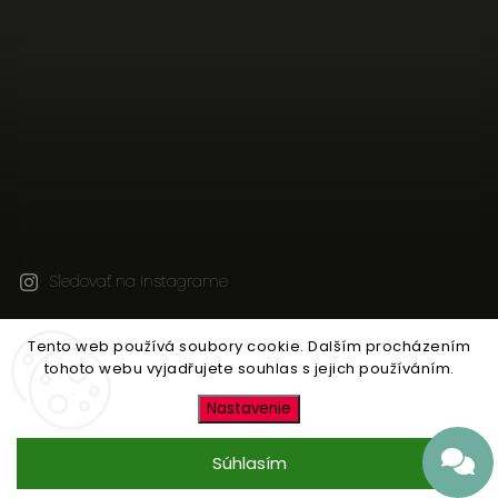
Sledovať na Instagrame
Tento web používá soubory cookie. Dalším procházením
Copyright 2026
JEN TAK Z LÁSKY
. Všetky práva
tohoto webu vyjadřujete souhlas s jejich používáním.
vyhradené.
Upraviť nastavenie cookies
Nastavenie
Vytvořil
Shoptet
| Design
Shoptak.cz
Súhlasím