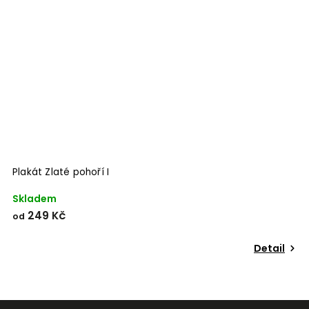
Odeslat
Powered by chaterimo
Plakát Zlaté pohoří I
P
Skladem
S
249 Kč
od
o
Detail