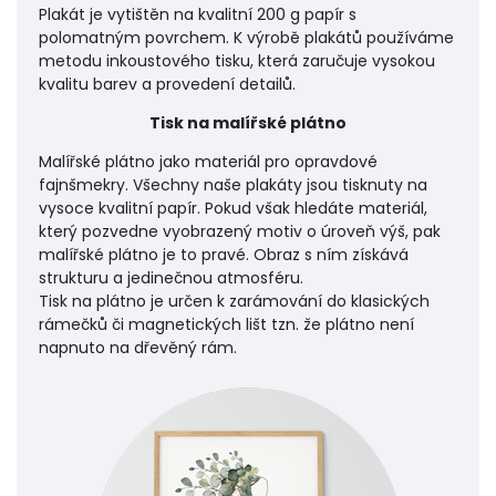
Plakát je vytištěn na kvalitní 200 g papír s
polomatným povrchem. K výrobě plakátů používáme
metodu inkoustového tisku, která zaručuje vysokou
kvalitu barev a provedení detailů.
Tisk na malířské plátno
Malířské plátno jako materiál pro opravdové
fajnšmekry. Všechny naše plakáty jsou tisknuty na
vysoce kvalitní papír. Pokud však hledáte materiál,
který pozvedne vyobrazený motiv o úroveň výš, pak
malířské plátno je to pravé. Obraz s ním získává
strukturu a jedinečnou atmosféru.
Tisk na plátno je určen k zarámování do klasických
rámečků či magnetických lišt tzn. že plátno není
napnuto na dřevěný rám.