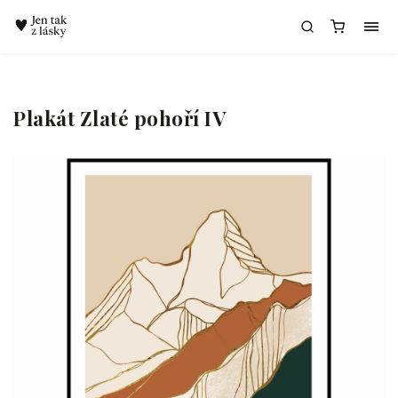
Chatbot Meda
Plakát Zlaté pohoří IV