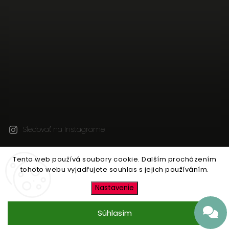
Sledovať na Instagrame
Tento web používá soubory cookie. Dalším procházením
Copyright 2026
JEN TAK Z LÁSKY
. Všetky práva
tohoto webu vyjadřujete souhlas s jejich používáním.
vyhradené.
Upraviť nastavenie cookies
Nastavenie
Vytvořil
Shoptet
| Design
Shoptak.cz
Súhlasím