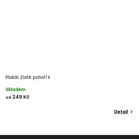
Odeslat
Powered by chaterimo
Plakát Zlaté pohoří II
P
Skladem
S
249 Kč
od
o
Detail