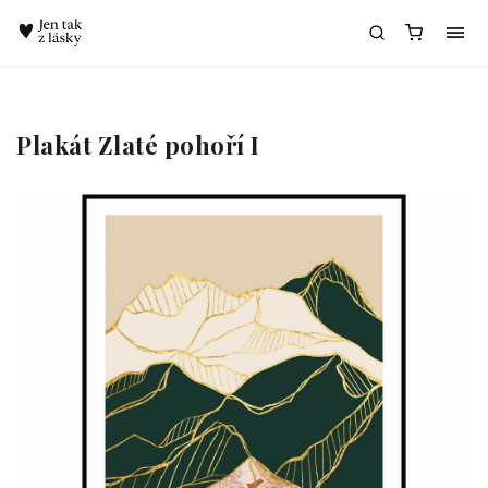
Chatbot Meda
Plakát Zlaté pohoří I