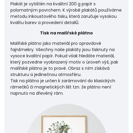
Plakát je vytištěn na kvalitní 200 g papír s
polomatným povrchem. K výrobě plakátů používáme
metodu inkoustového tisku, která zaručuje vysokou
kvalitu barev a provedení detailů.
Tisk na malířské plátno
Malířské plátno jako materiál pro opravdové
fajnšmekry. Všechny naše plakáty jsou tisknuty na
vysoce kvalitní papír. Pokud však hledáte materiál,
který pozvedne vyobrazený motiv o úroveň výš, pak
malířské plátno je to pravé. Obraz s ním získává
strukturu a jedinečnou atmosféru.
Tisk na plátno je určen k zarámování do klasických
rámečků či magnetických lišt tzn. že plátno není
napnuto na dřevěný rám.