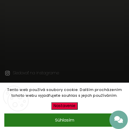
Sledovať na Instagrame
Tento web používá soubory cookie. Dalším procházením
Copyright 2026
JEN TAK Z LÁSKY
. Všetky práva
tohoto webu vyjadřujete souhlas s jejich používáním.
vyhradené.
Upraviť nastavenie cookies
Nastavenie
Vytvořil
Shoptet
| Design
Shoptak.cz
Súhlasím