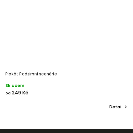
Odeslat
Powered by chaterimo
Plakát Podzimní scenérie
P
Skladem
S
249 Kč
od
o
Detail