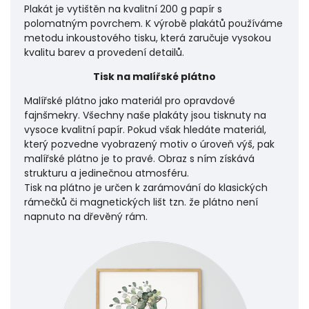
Plakát je vytištěn na kvalitní 200 g papír s
polomatným povrchem. K výrobě plakátů používáme
metodu inkoustového tisku, která zaručuje vysokou
kvalitu barev a provedení detailů.
Tisk na malířské plátno
Malířské plátno jako materiál pro opravdové
fajnšmekry. Všechny naše plakáty jsou tisknuty na
vysoce kvalitní papír. Pokud však hledáte materiál,
který pozvedne vyobrazený motiv o úroveň výš, pak
malířské plátno je to pravé. Obraz s ním získává
strukturu a jedinečnou atmosféru.
Tisk na plátno je určen k zarámování do klasických
rámečků či magnetických lišt tzn. že plátno není
napnuto na dřevěný rám.