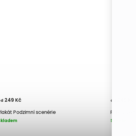
249 Kč
249 Kč
od
od
Plakát Podzimní scenérie
Plakát Sen
Skladem
Skladem