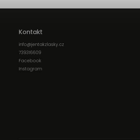
Kontakt
info
@
jentakzlasky.cz
739316609
Facebook
Instagram