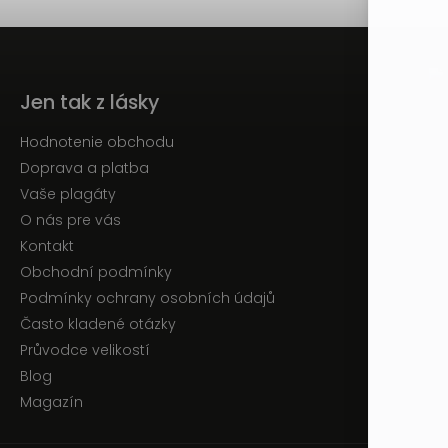
Jen tak z lásky
Hodnotenie obchodu
Doprava a platba
Vaše plagáty
O nás pre vás
Kontakt
Obchodní podmínky
Podmínky ochrany osobních údajů
Často kladené otázky
Průvodce velikostí
Blog
Magazín