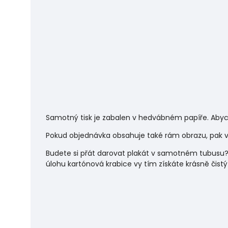
Samotný tisk je zabalen v hedvábném papíře. Abyc
Pokud objednávka obsahuje také rám obrazu, pak vá
Budete si přát darovat plakát v samotném tubusu?
úlohu
kartónová krabice vy tím získáte krásně čistý