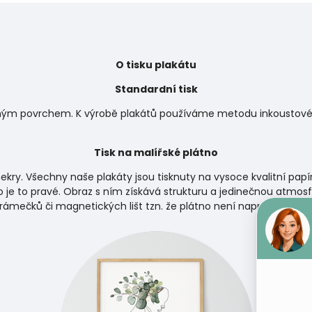
O tisku plakátu
Standardní tisk
matným povrchem. K výrobě plakátů používáme metodu inkoustového
Tisk na malířské plátno
ekry. Všechny naše plakáty jsou tisknuty na vysoce kvalitní papí
 je to pravé. Obraz s ním získává strukturu a jedinečnou atmosf
 rámečků či magnetických lišt tzn. že plátno není napnuto na d