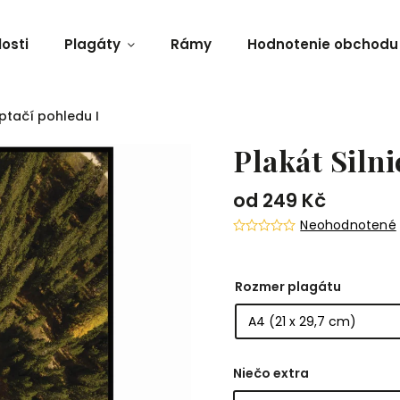
osti
Plagáty
Rámy
Hodnotenie obchodu
 ptačí pohledu I
Plakát Silni
od
249 Kč
Neohodnotené
Rozmer plagátu
Niečo extra