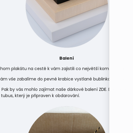
Balení
hom plakátu na cestě k vám zajistili co největší komfort, odes
m vše zabalíme do pevné krabice vystlané bublinkovou fólií.
 Pak by vás mohlo zajímat naše dárkové balení
ZDE
. Díky dárko
 tubus, který je připraven k obdarování.