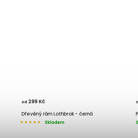
299 Kč
od
Dřevěný rám Lothbrok - černá
Skladem