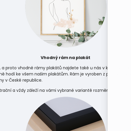
Vhodný rám na plakát
, a proto vhodné rámy plakátů najdete také u nás v kategorii
rá
ně hodí ke všem našim plakátům. Rám je vyroben z přírodního d
y v České republice.
strační a vždy záleží na vámi vybrané variantě rozměru.