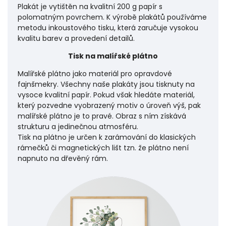
Plakát je vytištěn na kvalitní 200 g papír s
polomatným povrchem. K výrobě plakátů používáme
metodu inkoustového tisku, která zaručuje vysokou
kvalitu barev a provedení detailů.
Tisk na malířské plátno
Malířské plátno jako materiál pro opravdové
fajnšmekry. Všechny naše plakáty jsou tisknuty na
vysoce kvalitní papír. Pokud však hledáte materiál,
který pozvedne vyobrazený motiv o úroveň výš, pak
malířské plátno je to pravé. Obraz s ním získává
strukturu a jedinečnou atmosféru.
Tisk na plátno je určen k zarámování do klasických
rámečků či magnetických lišt tzn. že plátno není
napnuto na dřevěný rám.