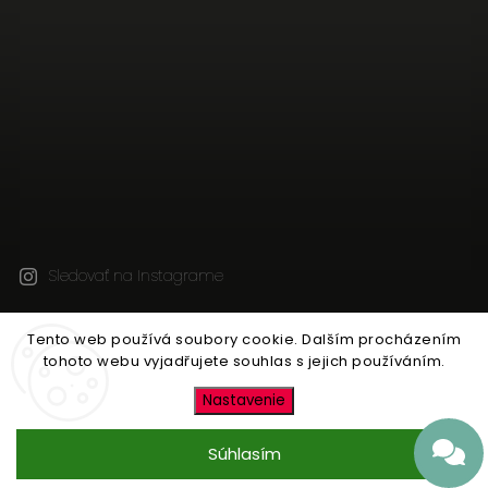
Sledovať na Instagrame
Tento web používá soubory cookie. Dalším procházením
Copyright 2026
JEN TAK Z LÁSKY
. Všetky práva
tohoto webu vyjadřujete souhlas s jejich používáním.
vyhradené.
Upraviť nastavenie cookies
Nastavenie
Vytvořil
Shoptet
| Design
Shoptak.cz
Súhlasím