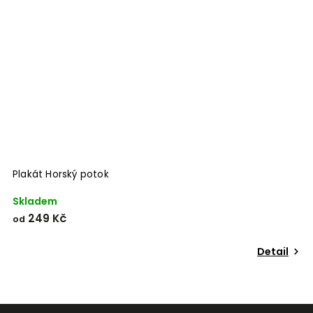
Odeslat
Powered by chaterimo
Plakát Horský potok
P
Skladem
S
249 Kč
od
o
Detail