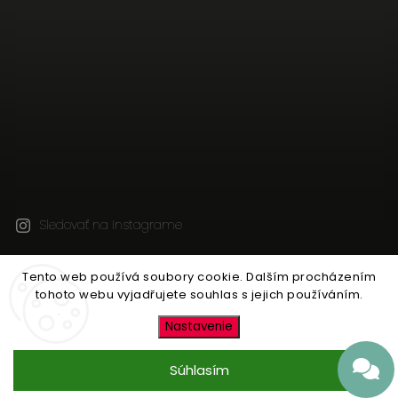
Sledovať na Instagrame
Tento web používá soubory cookie. Dalším procházením
Copyright 2026
JEN TAK Z LÁSKY
. Všetky práva
tohoto webu vyjadřujete souhlas s jejich používáním.
vyhradené.
Upraviť nastavenie cookies
Nastavenie
Vytvořil
Shoptet
| Design
Shoptak.cz
Súhlasím