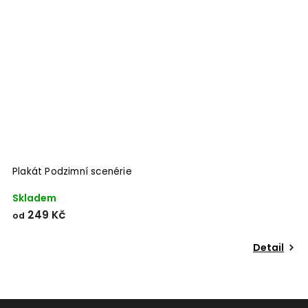
Odeslat
Powered by chaterimo
Plakát Podzimní scenérie
P
Skladem
S
249 Kč
od
o
Detail