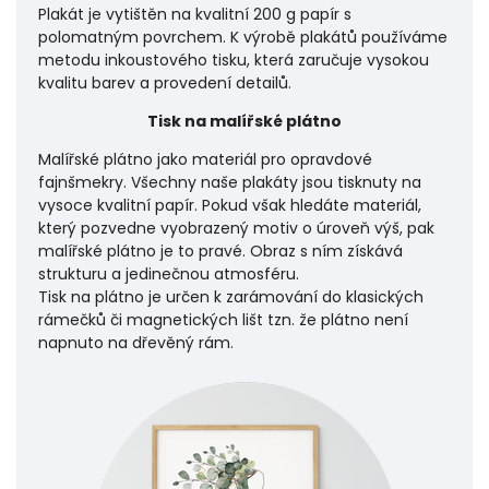
Plakát je vytištěn na kvalitní 200 g papír s
polomatným povrchem. K výrobě plakátů používáme
metodu inkoustového tisku, která zaručuje vysokou
kvalitu barev a provedení detailů.
Tisk na malířské plátno
Malířské plátno jako materiál pro opravdové
fajnšmekry. Všechny naše plakáty jsou tisknuty na
vysoce kvalitní papír. Pokud však hledáte materiál,
který pozvedne vyobrazený motiv o úroveň výš, pak
malířské plátno je to pravé. Obraz s ním získává
strukturu a jedinečnou atmosféru.
Tisk na plátno je určen k zarámování do klasických
rámečků či magnetických lišt tzn. že plátno není
napnuto na dřevěný rám.