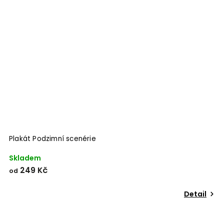
Odeslat
Powered by chaterimo
Plakát Podzimní scenérie
P
Skladem
S
249 Kč
od
o
Detail