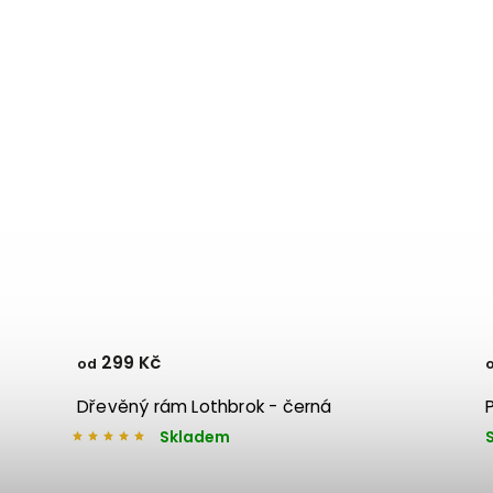
299 Kč
od
Dřevěný rám Lothbrok - černá
Skladem