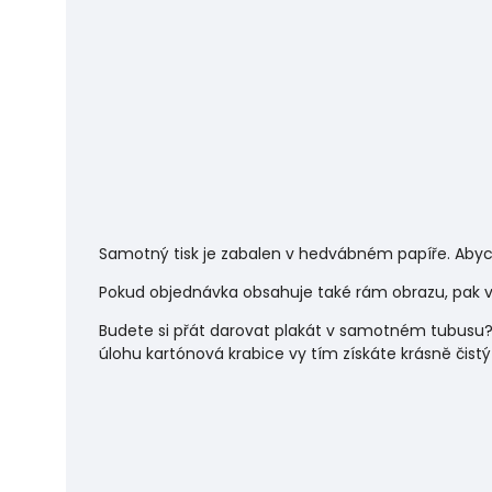
Samotný tisk je zabalen v hedvábném papíře. Abyc
Pokud objednávka obsahuje také rám obrazu, pak vá
Budete si přát darovat plakát v samotném tubusu?
úlohu
kartónová krabice vy tím získáte krásně čistý