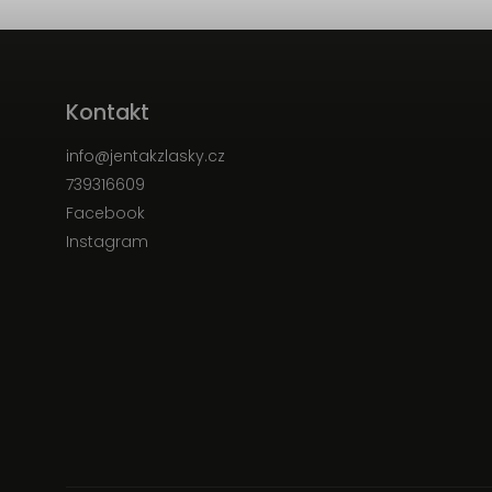
Kontakt
info
@
jentakzlasky.cz
739316609
Facebook
Instagram