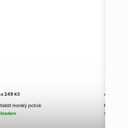
249 Kč
249 Kč
od
od
Plakát Horský potok
Plakát Zele
Skladem
Skladem