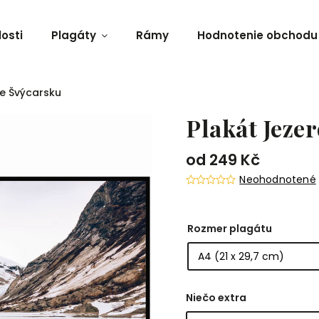
osti
Plagáty
Rámy
Hodnotenie obchodu
ve Švýcarsku
Plakát Jeze
od
249 Kč
Neohodnotené
Rozmer plagátu
Niečo extra