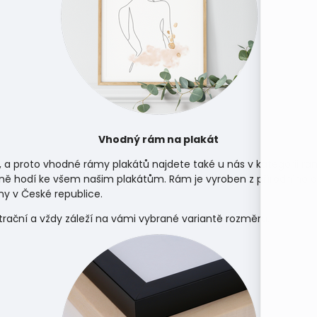
Vhodný rám na plakát
, a proto vhodné rámy plakátů najdete také u nás v kategorii
rá
ně hodí ke všem našim plakátům. Rám je vyroben z přírodního d
y v České republice.
strační a vždy záleží na vámi vybrané variantě rozměru.