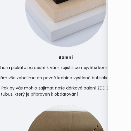
Balení
hom plakátu na cestě k vám zajistili co největší komfort, odes
m vše zabalíme do pevné krabice vystlané bublinkovou fólií.
 Pak by vás mohlo zajímat naše dárkové balení
ZDE
. Díky dárko
 tubus, který je připraven k obdarování.