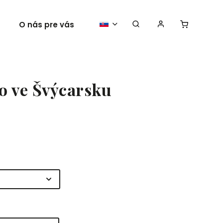
O nás pre vás
Vaše plagáty
ro ve Švýcarsku