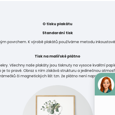
O tisku plakátu
Standardní tisk
matným povrchem. K výrobě plakátů používáme metodu inkoustového
Tisk na malířské plátno
ekry. Všechny naše plakáty jsou tisknuty na vysoce kvalitní papí
 je to pravé. Obraz s ním získává strukturu a jedinečnou atmosf
 rámečků či magnetických lišt tzn. že plátno není napnuto na d