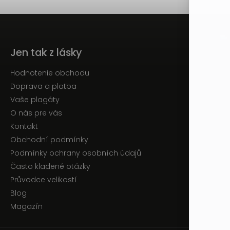
Jen tak z lásky
Hodnotenie obchodu
Doprava a platba
Vaše plagáty
O nás pre vás
Kontakt
Obchodní podmínky
Podmínky ochrany osobních údajů
Často kladené otázky
Průvodce velikostí
Blog
Magazín