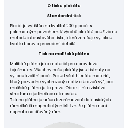
O tisku plakátu
Standardní tisk
Plakát je vytištěn na kvalitní 200 g papír s
polomatným povrchem. K výrobě plakátů používáme
metodu inkoustového tisku, která zaručuje vysokou
kvalitu barev a provedení detailů.
Tisk na malířské plátno
Malířské plátno jako materiál pro opravdové
fajnšmekry. Všechny naše plakáty jsou tisknuty na
vysoce kvalitní papír. Pokud však hledáte materiál,
který pozvedne vyobrazený motiv o úroveň výš, pak
malířské plátno je to pravé. Obraz s ním získává
strukturu a jedinečnou atmosféru.
Tisk na plátno je určen k zarámování do klasických
rámečků či magnetických lišt tzn. že plátno není
napnuto na dřevěný rám.