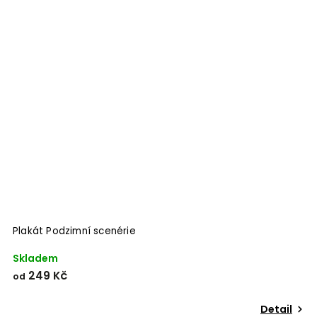
Odeslat
Powered by chaterimo
Plakát Podzimní scenérie
P
Skladem
S
249 Kč
od
o
Detail