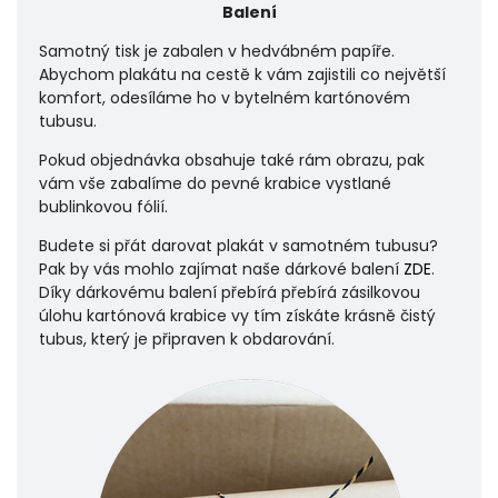
Balení
Samotný tisk je zabalen v hedvábném papíře.
Abychom plakátu na cestě k vám zajistili co největší
komfort, odesíláme ho v bytelném kartónovém
tubusu.
Pokud objednávka obsahuje také rám obrazu, pak
vám vše zabalíme do pevné krabice vystlané
bublinkovou fólií.
Budete si přát darovat plakát v samotném tubusu?
Pak by vás mohlo zajímat naše dárkové balení
ZDE
.
Díky dárkovému balení přebírá přebírá zásilkovou
úlohu
kartónová krabice vy tím získáte krásně čistý
tubus, který je připraven k obdarování.