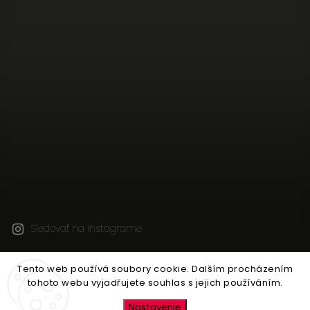
Sledovať na Instagrame
Tento web používá soubory cookie. Dalším procházením
Copyright 2026
JEN TAK Z LÁSKY
. Všetky práva
tohoto webu vyjadřujete souhlas s jejich používáním.
vyhradené.
Upraviť nastavenie cookies
Nastavenie