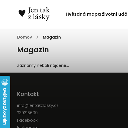
Hvězdná mapa životní udál
Domov
/
Magazín
Magazín
Záznamy neboli nájdené...
Kontakt
info
@
jentakzlasky.cz
739316609
Facebook
Instagram