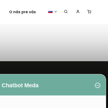
O nás pre vás
Vaše plagáty
Chatbot Meda