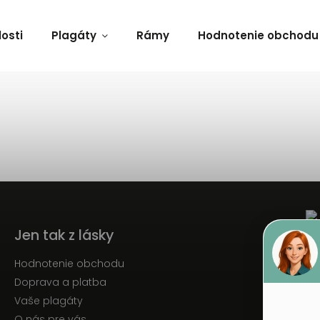
osti
Plagáty
Rámy
Hodnotenie obchodu
Jen tak z lásky
Hodnotenie obchodu
Doprava a platba
Vaše plagáty
O nás pre vás